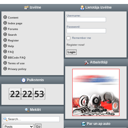
Izvēlne
Lietotāja izvēlne
Username:
Content
Index page
Password:
Forums
Search
Remember me
Register
Register now!
Help
FAQ
BBCode FAQ
Atbalstītāji
Terms of use
Privacy policy
Pulkstenis
Meklēt
Par un ap auto