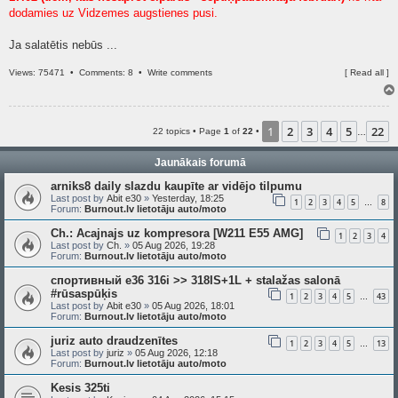
dodamies uz Vidzemes augstienes pusi.
Ja salatētis nebūs ...
Views: 75471 •
Comments: 8
•
Write comments
[
Read all
]
1
2
3
4
5
22
22 topics • Page
1
of
22
•
…
Jaunākais forumā
arniks8 daily slazdu kaupīte ar vidējo tilpumu
Last post by
Abit e30
»
Yesterday, 18:25
1
2
3
4
5
8
…
Forum:
Burnout.lv lietotāju auto/moto
Ch.: Acajnajs uz kompresora [W211 E55 AMG]
1
2
3
4
Last post by
Ch.
»
05 Aug 2026, 19:28
Forum:
Burnout.lv lietotāju auto/moto
спортивный e36 316i >> 318IS+1L + stalažas salonā
#rūsaspūķis
1
2
3
4
5
43
…
Last post by
Abit e30
»
05 Aug 2026, 18:01
Forum:
Burnout.lv lietotāju auto/moto
juriz auto draudzenītes
1
2
3
4
5
13
…
Last post by
juriz
»
05 Aug 2026, 12:18
Forum:
Burnout.lv lietotāju auto/moto
Kesis 325ti