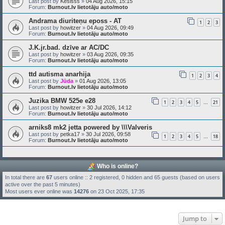
Last post by
Kesisss
»
04 Aug 2026, 15:15
Forum:
Burnout.lv lietotāju auto/moto
Andrama diuriteņu eposs - AT
1
2
3
Last post by
howitzer
»
04 Aug 2026, 09:49
Forum:
Burnout.lv lietotāju auto/moto
J.K.jr.bad. dzīve ar AC/DC
Last post by
howitzer
»
03 Aug 2026, 09:35
Forum:
Burnout.lv lietotāju auto/moto
ttd autisma anarhija
1
2
3
4
Last post by
Jūda
»
01 Aug 2026, 13:05
Forum:
Burnout.lv lietotāju auto/moto
Juzika BMW 525e e28
1
2
3
4
5
21
…
Last post by
howitzer
»
30 Jul 2026, 14:12
Forum:
Burnout.lv lietotāju auto/moto
arniks8 mk2 jetta powered by \\\Valveris
Last post by
petka17
»
30 Jul 2026, 09:58
1
2
3
4
5
18
…
Forum:
Burnout.lv lietotāju auto/moto
Who is online?
In total there are
67
users online :: 2 registered, 0 hidden and 65 guests (based on users
active over the past 5 minutes)
Most users ever online was
14276
on 23 Oct 2025, 17:35
Jump to