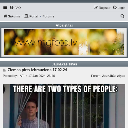
FAQ
Register
Login
S
Sākums
Portal
Forums
e
Atbalstītāji
a
r
c
h
Jaunākās ziņas
P
Ziemas pirts izbrauciens 17.02.24
o
Posted by:
-AF-
»
17 Jan 2024, 23:46
Forum:
Jaunākās ziņas
s
t