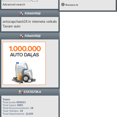
Advanced search
Kursors.lv
Atbalstītāji
avtozapchasti24.lv interneta veikals
Tavam auto
Atbalstītāji
STATISTIKA
Totals
Total posts
656921
Total topics
2881
Total Announcements:
18
Total Stickies:
19
Total Attachments:
11435