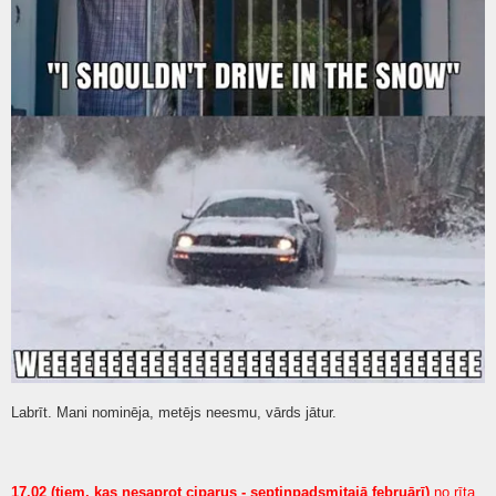
Labrīt. Mani nominēja, metējs neesmu, vārds jātur.
17.02 (tiem, kas nesaprot ciparus - septiņpadsmitajā februārī)
no rīta