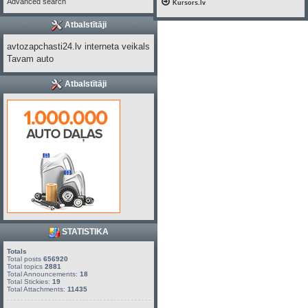
Advanced search
Kursors.lv
Atbalstītāji
avtozapchasti24.lv interneta veikals
Tavam auto
Atbalstītāji
STATISTIKA
Totals
Total posts
656920
Total topics
2881
Total Announcements:
18
Total Stickies:
19
Total Attachments:
11435