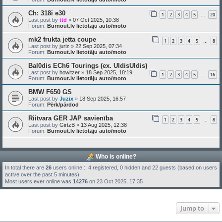
Ch: 318i e30
1
2
3
4
5
20
…
Last post by
ttd
»
07 Oct 2025, 10:38
Forum:
Burnout.lv lietotāju auto/moto
mk2 frukta jetta coupe
1
2
3
4
5
8
…
Last post by
juriz
»
22 Sep 2025, 07:34
Forum:
Burnout.lv lietotāju auto/moto
Bal0dis ECh6 Tourings (ex. UldisUldis)
Last post by
howitzer
»
18 Sep 2025, 18:19
1
2
3
4
5
16
…
Forum:
Burnout.lv lietotāju auto/moto
BMW F650 GS
Last post by
Juzix
»
18 Sep 2025, 16:57
Forum:
Pērk/pārdod
Riitvara GER JAP savienība
1
2
3
4
5
8
…
Last post by
GirtzB
»
13 Aug 2025, 12:38
Forum:
Burnout.lv lietotāju auto/moto
Who is online?
In total there are
26
users online :: 4 registered, 0 hidden and 22 guests (based on users
active over the past 5 minutes)
Most users ever online was
14276
on 23 Oct 2025, 17:35
Jump to