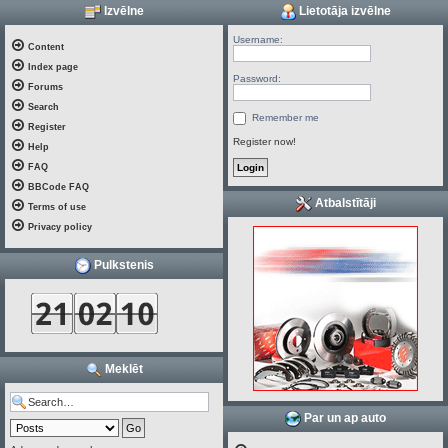
Izvēlne
Lietotāja izvēlne
Username:
Content
Index page
Password:
Forums
Search
Remember me
Register
Register now!
Help
FAQ
BBCode FAQ
Atbalstītāji
Terms of use
Privacy policy
Pulkstenis
Meklēt
Par un ap auto