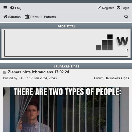
FAQ
Register
Login
S
Sākums
Portal
Forums
e
Atbalstītāji
a
r
c
h
Jaunākās ziņas
P
Ziemas pirts izbrauciens 17.02.24
o
Posted by:
-AF-
»
17 Jan 2024, 23:46
Forum:
Jaunākās ziņas
s
t