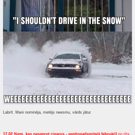
Labrīt. Mani nominēja, metējs neesmu, vārds jātur.
17.02 (tiem, kas nesaprot ciparus - septiņpadsmitajā februārī)
no rīta