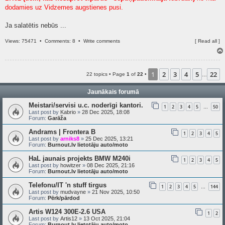
dodamies uz Vidzemes augstienes pusi.
Ja salatētis nebūs ...
Views: 75471 •
Comments: 8
•
Write comments
[
Read all
]
1
2
3
4
5
22
22 topics • Page
1
of
22
•
…
Jaunākais forumā
Meistari/servisi u.c. noderīgi kantori.
1
2
3
4
5
50
…
Last post by
Kabrio
»
28 Dec 2025, 18:08
Forum:
Garāža
Andrams | Frontera B
1
2
3
4
5
Last post by
arniks8
»
25 Dec 2025, 13:21
Forum:
Burnout.lv lietotāju auto/moto
HaL jaunais projekts BMW M240i
1
2
3
4
5
Last post by
howitzer
»
08 Dec 2025, 21:16
Forum:
Burnout.lv lietotāju auto/moto
Telefonu/IT 'n stuff tirgus
1
2
3
4
5
144
…
Last post by
mudvayne
»
21 Nov 2025, 10:50
Forum:
Pērk/pārdod
Artis W124 300E-2.6 USA
1
2
Last post by
Artis12
»
13 Oct 2025, 21:04
Forum:
Burnout.lv lietotāju auto/moto