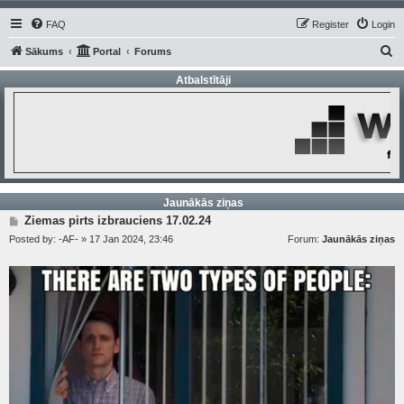
FAQ
Register
Login
S
Sākums
Portal
Forums
e
Atbalstītāji
a
r
c
h
Jaunākās ziņas
P
Ziemas pirts izbrauciens 17.02.24
o
Posted by:
-AF-
»
17 Jan 2024, 23:46
Forum:
Jaunākās ziņas
s
t