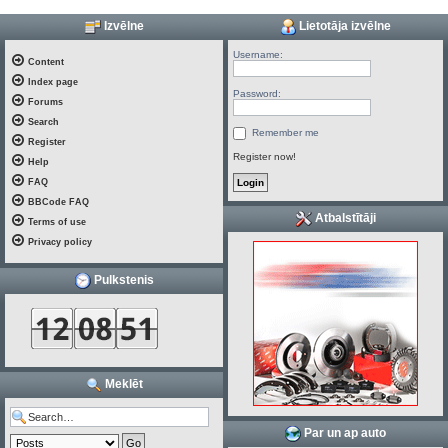
Izvēlne
Lietotāja izvēlne
Username:
Content
Index page
Password:
Forums
Search
Remember me
Register
Register now!
Help
FAQ
BBCode FAQ
Atbalstītāji
Terms of use
Privacy policy
Pulkstenis
Meklēt
Par un ap auto