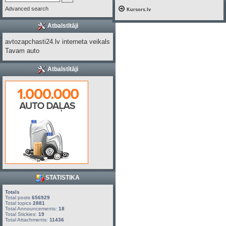
Advanced search
Kursors.lv
Atbalstītāji
avtozapchasti24.lv interneta veikals
Tavam auto
Atbalstītāji
STATISTIKA
Totals
Total posts
656929
Total topics
2881
Total Announcements:
18
Total Stickies:
19
Total Attachments:
11436