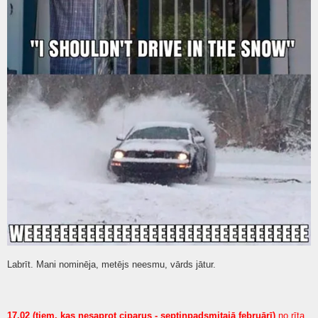
Labrīt. Mani nominēja, metējs neesmu, vārds jātur.
17.02 (tiem, kas nesaprot ciparus - septiņpadsmitajā februārī)
no rīta