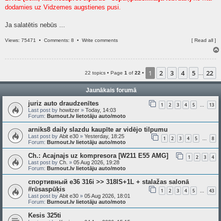
dodamies uz Vidzemes augstienes pusi.
Ja salatētis nebūs ...
Views: 75471 •
Comments: 8
•
Write comments
[
Read all
]
1
2
3
4
5
22
22 topics • Page
1
of
22
•
…
Jaunākais forumā
juriz auto draudzenītes
1
2
3
4
5
13
…
Last post by
howitzer
»
Today, 14:03
Forum:
Burnout.lv lietotāju auto/moto
arniks8 daily slazdu kaupīte ar vidējo tilpumu
Last post by
Abit e30
»
Yesterday, 18:25
1
2
3
4
5
8
…
Forum:
Burnout.lv lietotāju auto/moto
Ch.: Acajnajs uz kompresora [W211 E55 AMG]
1
2
3
4
Last post by
Ch.
»
05 Aug 2026, 19:28
Forum:
Burnout.lv lietotāju auto/moto
спортивный e36 316i >> 318IS+1L + stalažas salonā
#rūsaspūķis
1
2
3
4
5
43
…
Last post by
Abit e30
»
05 Aug 2026, 18:01
Forum:
Burnout.lv lietotāju auto/moto
Kesis 325ti