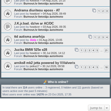
Last post by
Kesisss
»
04 Aug 2026, 15:15
Forum:
Burnout.lv lietotāju auto/moto
Andrama diuriteņu eposs - AT
1
2
3
Last post by
howitzer
»
04 Aug 2026, 09:49
Forum:
Burnout.lv lietotāju auto/moto
J.K.jr.bad. dzīve ar AC/DC
Last post by
howitzer
»
03 Aug 2026, 09:35
Forum:
Burnout.lv lietotāju auto/moto
ttd autisma anarhija
1
2
3
4
Last post by
Jūda
»
01 Aug 2026, 13:05
Forum:
Burnout.lv lietotāju auto/moto
Juzika BMW 525e e28
1
2
3
4
5
21
…
Last post by
howitzer
»
30 Jul 2026, 14:12
Forum:
Burnout.lv lietotāju auto/moto
arniks8 mk2 jetta powered by \\\Valveris
Last post by
petka17
»
30 Jul 2026, 09:58
1
2
3
4
5
18
…
Forum:
Burnout.lv lietotāju auto/moto
Who is online?
In total there are
114
users online :: 3 registered, 0 hidden and 111 guests (based on
users active over the past 5 minutes)
Most users ever online was
14276
on 23 Oct 2025, 17:35
Jump to