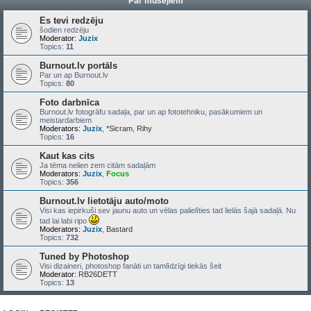
Par mūsējiem
Es tevi redzēju
šodien redzēju
Moderator:
Juzix
Topics:
11
Burnout.lv portāls
Par un ap Burnout.lv
Topics:
80
Foto darbnīca
Burnout.lv fotogrāfu sadaļa, par un ap fototehniku, pasākumiem un
meistardarbiem
Moderators:
Juzix
,
*Sicram
,
Rihy
Topics:
16
Kaut kas cits
Ja tēma nelien zem citām sadaļām
Moderators:
Juzix
,
Focus
Topics:
356
Burnout.lv lietotāju auto/moto
Visi kas iepirkuši sev jaunu auto un vēlas palielīties tad lielās šajā sadaļā. Nu
tad lai labi ripo
Moderators:
Juzix
,
Bastard
Topics:
732
Tuned by Photoshop
Visi dizaineri, photoshop fanāti un tamlīdzīgi tiekās šeit
Moderator:
RB26DETT
Topics:
13