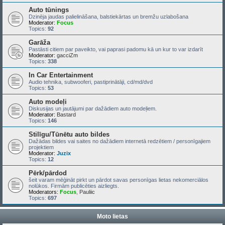
Auto tūnings
Dzinēja jaudas palielināšana, balstiekārtas un bremžu uzlabošana
Moderator:
Focus
Topics:
92
Garāža
Pastāsti citiem par paveikto, vai paprasi padomu kā un kur to var izdarīt
Moderator:
gacciZm
Topics:
338
In Car Entertainment
Audio tehnika, subwooferi, pastiprinātāji, cd/md/dvd
Topics:
53
Auto modeļi
Diskusijas un jautājumi par dažādiem auto modeļiem.
Moderator:
Bastard
Topics:
146
Stilīgu/Tūnētu auto bildes
Dažādas bildes vai saites no dažādiem internetā redzētiem / personīgajiem
projektiem
Moderator:
Juzix
Topics:
12
Pērk/pārdod
šeit varam mēģināt pirkt un pārdot savas personīgas lietas nekomerciālos
nolūkos. Firmām publicēties aizliegts.
Moderators:
Focus
,
Pauliic
Topics:
697
Moto lietas