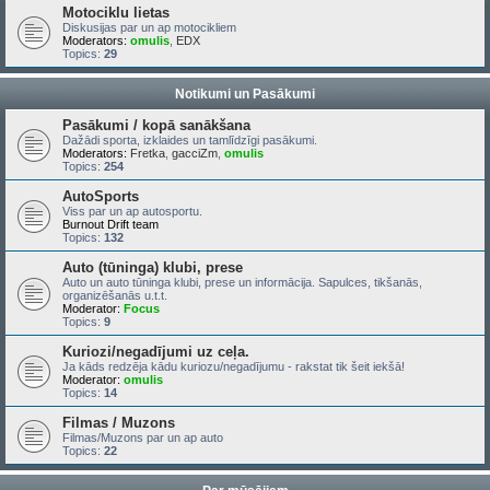
Motociklu lietas
Diskusijas par un ap motocikliem
Moderators:
omulis
,
EDX
Topics:
29
Notikumi un Pasākumi
Pasākumi / kopā sanākšana
Dažādi sporta, izklaides un tamlīdzīgi pasākumi.
Moderators:
Fretka
,
gacciZm
,
omulis
Topics:
254
AutoSports
Viss par un ap autosportu.
Burnout Drift team
Topics:
132
Auto (tūninga) klubi, prese
Auto un auto tūninga klubi, prese un informācija. Sapulces, tikšanās,
organizēšanās u.t.t.
Moderator:
Focus
Topics:
9
Kuriozi/negadījumi uz ceļa.
Ja kāds redzēja kādu kuriozu/negadījumu - rakstat tik šeit iekšā!
Moderator:
omulis
Topics:
14
Filmas / Muzons
Filmas/Muzons par un ap auto
Topics:
22