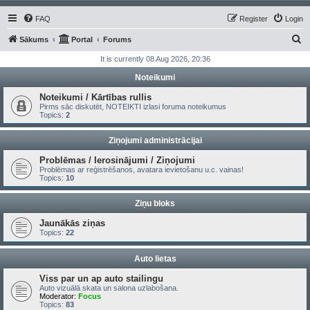
FAQ
Register
Login
S
Sākums
Portal
Forums
e
It is currently 08 Aug 2026, 20:36
a
Noteikumi
r
Noteikumi / Kārtības rullis
c
Pirms sāc diskutēt, NOTEIKTI izlasi foruma noteikumus
Topics:
2
h
Ziņojumi administrācijai
Problēmas / Ierosinājumi / Ziņojumi
Problēmas ar reģistrēšanos, avatara ievietošanu u.c. vainas!
Topics:
10
Ziņu bloks
Jaunākās ziņas
Topics:
22
Auto lietas
Viss par un ap auto stailingu
Auto vizuālā skata un salona uzlabošana.
Moderator:
Focus
Topics:
83