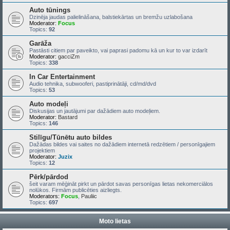
Auto tūnings
Dzinēja jaudas palielināšana, balstiekārtas un bremžu uzlabošana
Moderator:
Focus
Topics:
92
Garāža
Pastāsti citiem par paveikto, vai paprasi padomu kā un kur to var izdarīt
Moderator:
gacciZm
Topics:
338
In Car Entertainment
Audio tehnika, subwooferi, pastiprinātāji, cd/md/dvd
Topics:
53
Auto modeļi
Diskusijas un jautājumi par dažādiem auto modeļiem.
Moderator:
Bastard
Topics:
146
Stilīgu/Tūnētu auto bildes
Dažādas bildes vai saites no dažādiem internetā redzētiem / personīgajiem
projektiem
Moderator:
Juzix
Topics:
12
Pērk/pārdod
šeit varam mēģināt pirkt un pārdot savas personīgas lietas nekomerciālos
nolūkos. Firmām publicēties aizliegts.
Moderators:
Focus
,
Pauliic
Topics:
697
Moto lietas