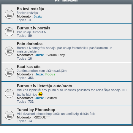
Par mūsējiem
Es tevi redzēju
šodien redzēju
Moderator:
Juzix
Topics:
11
Burnout.lv portāls
Par un ap Burnout.lv
Topics:
80
Foto darbnīca
Burnout.lv fotogrāfu sadaļa, par un ap fototehniku, pasākumiem un
meistardarbiem
Moderators:
Juzix
,
*Sicram
,
Rihy
Topics:
16
Kaut kas cits
Ja tēma nelien zem citām sadaļām
Moderators:
Juzix
,
Focus
Topics:
356
Burnout.lv lietotāju auto/moto
Visi kas iepirkuši sev jaunu auto un vēlas palielīties tad lielās šajā sadaļā. Nu
tad lai labi ripo
Moderators:
Juzix
,
Bastard
Topics:
732
Tuned by Photoshop
Visi dizaineri, photoshop fanāti un tamlīdzīgi tiekās šeit
Moderator:
RB26DETT
Topics:
13