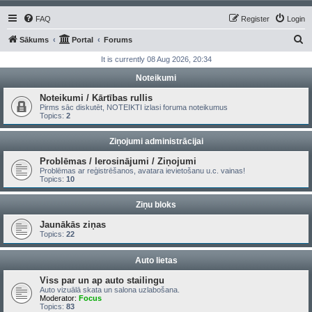
FAQ
Register
Login
S
Sākums
Portal
Forums
e
It is currently 08 Aug 2026, 20:34
a
Noteikumi
r
Noteikumi / Kārtības rullis
c
Pirms sāc diskutēt, NOTEIKTI izlasi foruma noteikumus
Topics:
2
h
Ziņojumi administrācijai
Problēmas / Ierosinājumi / Ziņojumi
Problēmas ar reģistrēšanos, avatara ievietošanu u.c. vainas!
Topics:
10
Ziņu bloks
Jaunākās ziņas
Topics:
22
Auto lietas
Viss par un ap auto stailingu
Auto vizuālā skata un salona uzlabošana.
Moderator:
Focus
Topics:
83