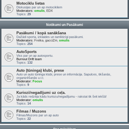
Motociklu lietas
Diskusijas par un ap motocikliem
Moderators:
omulis
,
EDX
Topics:
29
Notikumi un Pasākumi
Pasākumi / kopā sanākšana
Dažādi sporta, izklaides un tamlīdzīgi pasākumi.
Moderators:
Fretka
,
gacciZm
,
omulis
Topics:
254
AutoSports
Viss par un ap autosportu.
Burnout Drift team
Topics:
132
Auto (tūninga) klubi, prese
Auto un auto tūninga klubi, prese un informācija. Sapulces, tikšanās,
organizēšanās u.t.t.
Moderator:
Focus
Topics:
9
Kuriozi/negadījumi uz ceļa.
Ja kāds redzēja kādu kuriozu/negadījumu - rakstat tik šeit iekšā!
Moderator:
omulis
Topics:
14
Filmas / Muzons
Filmas/Muzons par un ap auto
Topics:
22