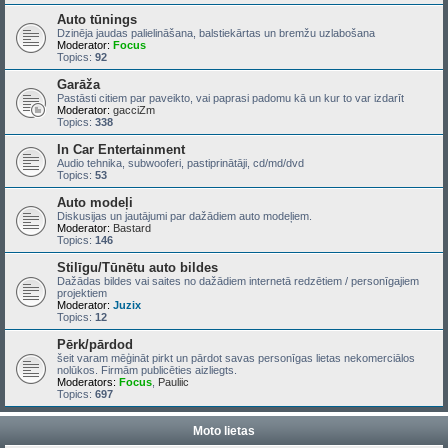
Auto tūnings
Dzinēja jaudas palielināšana, balstiekārtas un bremžu uzlabošana
Moderator:
Focus
Topics:
92
Garāža
Pastāsti citiem par paveikto, vai paprasi padomu kā un kur to var izdarīt
Moderator:
gacciZm
Topics:
338
In Car Entertainment
Audio tehnika, subwooferi, pastiprinātāji, cd/md/dvd
Topics:
53
Auto modeļi
Diskusijas un jautājumi par dažādiem auto modeļiem.
Moderator:
Bastard
Topics:
146
Stilīgu/Tūnētu auto bildes
Dažādas bildes vai saites no dažādiem internetā redzētiem / personīgajiem
projektiem
Moderator:
Juzix
Topics:
12
Pērk/pārdod
šeit varam mēģināt pirkt un pārdot savas personīgas lietas nekomerciālos
nolūkos. Firmām publicēties aizliegts.
Moderators:
Focus
,
Pauliic
Topics:
697
Moto lietas