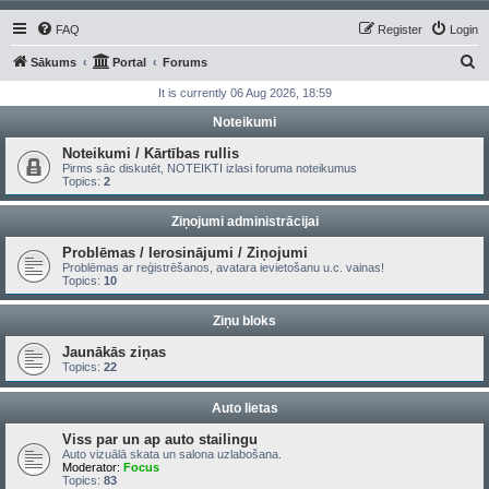
FAQ
Register
Login
S
Sākums
Portal
Forums
e
It is currently 06 Aug 2026, 18:59
a
Noteikumi
r
Noteikumi / Kārtības rullis
c
Pirms sāc diskutēt, NOTEIKTI izlasi foruma noteikumus
Topics:
2
h
Ziņojumi administrācijai
Problēmas / Ierosinājumi / Ziņojumi
Problēmas ar reģistrēšanos, avatara ievietošanu u.c. vainas!
Topics:
10
Ziņu bloks
Jaunākās ziņas
Topics:
22
Auto lietas
Viss par un ap auto stailingu
Auto vizuālā skata un salona uzlabošana.
Moderator:
Focus
Topics:
83