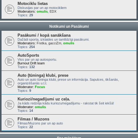
Motociklu lietas
Diskusijas par un ap motocikliem
Moderators:
omulis
,
EDX
Topics:
29
Notikumi un Pasākumi
Pasākumi / kopā sanākšana
Dažādi sporta, izklaides un tamlīdzīgi pasākumi.
Moderators:
Fretka
,
gacciZm
,
omulis
Topics:
254
AutoSports
Viss par un ap autosportu.
Burnout Drift team
Topics:
132
Auto (tūninga) klubi, prese
Auto un auto tūninga klubi, prese un informācija. Sapulces, tikšanās,
organizēšanās u.t.t.
Moderator:
Focus
Topics:
9
Kuriozi/negadījumi uz ceļa.
Ja kāds redzēja kādu kuriozu/negadījumu - rakstat tik šeit iekšā!
Moderator:
omulis
Topics:
14
Filmas / Muzons
Filmas/Muzons par un ap auto
Topics:
22