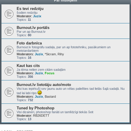
Par mūsējiem
Es tevi redzēju
šodien redzēju
Moderator:
Juzix
Topics:
11
Burnout.lv portāls
Par un ap Burnout.lv
Topics:
80
Foto darbnīca
Burnout.lv fotogrāfu sadaļa, par un ap fototehniku, pasākumiem un
meistardarbiem
Moderators:
Juzix
,
*Sicram
,
Rihy
Topics:
16
Kaut kas cits
Ja tēma nelien zem citām sadaļām
Moderators:
Juzix
,
Focus
Topics:
356
Burnout.lv lietotāju auto/moto
Visi kas iepirkuši sev jaunu auto un vēlas palielīties tad lielās šajā sadaļā. Nu
tad lai labi ripo
Moderators:
Juzix
,
Bastard
Topics:
732
Tuned by Photoshop
Visi dizaineri, photoshop fanāti un tamlīdzīgi tiekās šeit
Moderator:
RB26DETT
Topics:
13