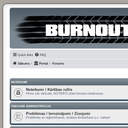
Quick links
FAQ
Sākums
Portal
Forums
NOTEIKUMI
Noteikumi / Kārtības rullis
Pirms sāc diskutēt, NOTEIKTI izlasi foruma noteikumus
ZIŅOJUMI ADMINISTRĀCIJAI
Problēmas / Ierosinājumi / Ziņojumi
Problēmas ar reģistrēšanos, avatara ievietošanu u.c. vainas!