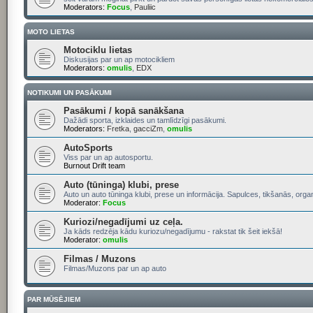
Moderators:
Focus
,
Pauliic
MOTO LIETAS
Motociklu lietas
Diskusijas par un ap motocikliem
Moderators:
omulis
,
EDX
NOTIKUMI UN PASĀKUMI
Pasākumi / kopā sanākšana
Dažādi sporta, izklaides un tamlīdzīgi pasākumi.
Moderators:
Fretka
,
gacciZm
,
omulis
AutoSports
Viss par un ap autosportu.
Burnout Drift team
Auto (tūninga) klubi, prese
Auto un auto tūninga klubi, prese un informācija. Sapulces, tikšanās, organ
Moderator:
Focus
Kuriozi/negadījumi uz ceļa.
Ja kāds redzēja kādu kuriozu/negadījumu - rakstat tik šeit iekšā!
Moderator:
omulis
Filmas / Muzons
Filmas/Muzons par un ap auto
PAR MŪSĒJIEM