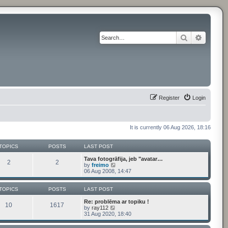
Search
Advance
Register
Login
It is currently 06 Aug 2026, 18:16
TOPICS
POSTS
LAST POST
Tava fotogrāfija, jeb "avatar…
2
2
V
by
freimo
i
06 Aug 2008, 14:47
e
w
t
TOPICS
POSTS
LAST POST
h
e
Re: problēma ar topiku !
10
1617
V
l
by
ray112
i
a
31 Aug 2020, 18:40
e
t
w
e