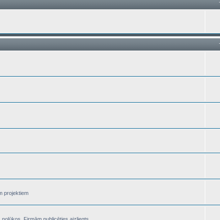
m projektiem
nolūkos. Firmām publicēties aizliegts.