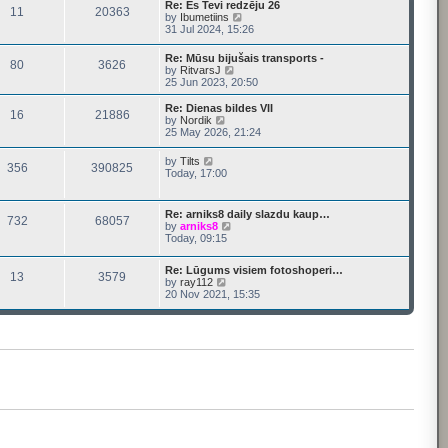
e
Re: Es Tevi redzēju 26
s
11
20363
s
V
l
by
Ibumetiins
t
t
i
a
31 Jul 2024, 15:26
p
e
t
o
w
e
Re: Mūsu bijušais transports -
s
80
3626
t
s
V
by
RitvarsJ
t
h
t
i
25 Jun 2023, 20:50
e
p
e
l
o
w
Re: Dienas bildes VII
a
s
16
21886
t
V
by
Nordik
t
t
h
i
25 May 2026, 21:24
e
e
e
s
l
w
V
t
by
Tilts
a
356
390825
t
i
p
Today, 17:00
t
h
e
o
e
e
w
s
s
l
t
t
t
Re: arniks8 daily slazdu kaup…
a
732
68057
h
V
p
by
arniks8
t
e
i
o
Today, 09:15
e
l
e
s
s
a
w
t
t
t
Re: Lūgums visiem fotoshoperi…
t
p
13
3579
e
V
by
ray112
h
o
s
i
20 Nov 2021, 15:35
e
s
t
e
l
t
p
w
a
o
t
t
s
h
e
t
e
s
l
t
a
p
t
o
e
s
s
t
t
p