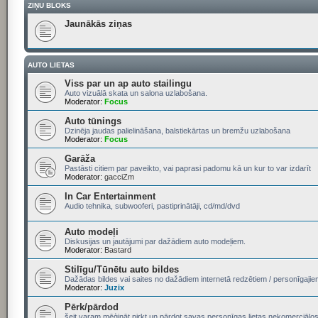
ZIŅU BLOKS
Jaunākās ziņas
AUTO LIETAS
Viss par un ap auto stailingu
Auto vizuālā skata un salona uzlabošana.
Moderator:
Focus
Auto tūnings
Dzinēja jaudas palielināšana, balstiekārtas un bremžu uzlabošana
Moderator:
Focus
Garāža
Pastāsti citiem par paveikto, vai paprasi padomu kā un kur to var izdarīt
Moderator:
gacciZm
In Car Entertainment
Audio tehnika, subwooferi, pastiprinātāji, cd/md/dvd
Auto modeļi
Diskusijas un jautājumi par dažādiem auto modeļiem.
Moderator:
Bastard
Stilīgu/Tūnētu auto bildes
Dažādas bildes vai saites no dažādiem internetā redzētiem / personīgajie
Moderator:
Juzix
Pērk/pārdod
šeit varam mēģināt pirkt un pārdot savas personīgas lietas nekomerciālos 