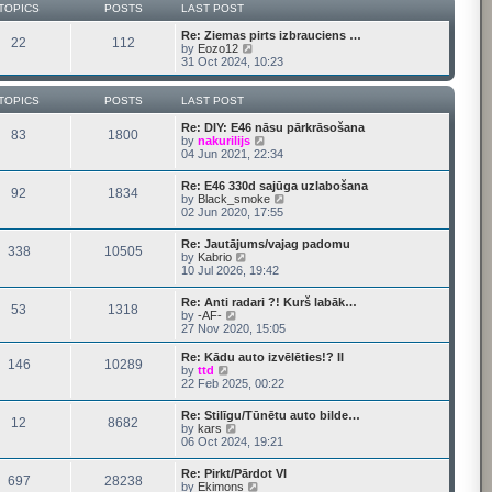
t
s
TOPICS
POSTS
LAST POST
h
t
e
p
Re: Ziemas pirts izbrauciens …
22
112
l
o
V
by
Eozo12
a
s
i
31 Oct 2024, 10:23
t
t
e
e
w
s
t
TOPICS
POSTS
LAST POST
t
h
p
e
Re: DIY: E46 nāsu pārkrāsošana
83
1800
o
l
V
by
nakurilijs
s
a
i
04 Jun 2021, 22:34
t
t
e
e
w
Re: E46 330d sajūga uzlabošana
92
1834
s
t
V
by
Black_smoke
t
h
i
02 Jun 2020, 17:55
p
e
e
o
l
w
Re: Jautājums/vajag padomu
s
a
338
10505
t
V
by
Kabrio
t
t
h
i
10 Jul 2026, 19:42
e
e
e
s
l
w
t
Re: Anti radari ?! Kurš labāk…
a
53
1318
t
p
V
by
-AF-
t
h
o
i
27 Nov 2020, 15:05
e
e
s
e
s
l
t
w
t
Re: Kādu auto izvēlēties!? II
a
146
10289
t
V
p
by
ttd
t
h
i
o
22 Feb 2025, 00:22
e
e
e
s
s
l
w
t
t
Re: Stilīgu/Tūnētu auto bilde…
a
12
8682
t
V
p
by
kars
t
h
i
o
06 Oct 2024, 19:21
e
e
e
s
s
l
w
t
t
Re: Pirkt/Pārdot VI
a
697
28238
t
p
V
by
Ekimons
t