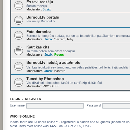
Es tevi redzēju
šodien redzēju
Moderator:
Juzix
Burnout.lv portāls
Par un ap Burnout.lv
Foto darbnīca
Burnout.lv fotogrāfu sadaļa, par un ap fototehniku, pasākumiem un meist
Moderators:
Juzix
,
*Sicram
,
Rihy
Kaut kas cits
Ja tēma nelien zem citām sadaļām
Moderators:
Juzix
,
Focus
Burnout.lv lietotāju auto/moto
Visi kas iepirkuši sev jaunu auto un vēlas palielīties tad lielās šajā sadaļā. 
Moderators:
Juzix
,
Bastard
Tuned by Photoshop
Visi dizaineri, photoshop fanāti un tamlīdzīgi tiekās šeit
Moderator:
RB26DETT
LOGIN
•
REGISTER
Username:
Password:
WHO IS ONLINE
In total there are
53
users online :: 2 registered, 0 hidden and 51 guests (based on us
Most users ever online was
14276
on 23 Oct 2025, 17:35