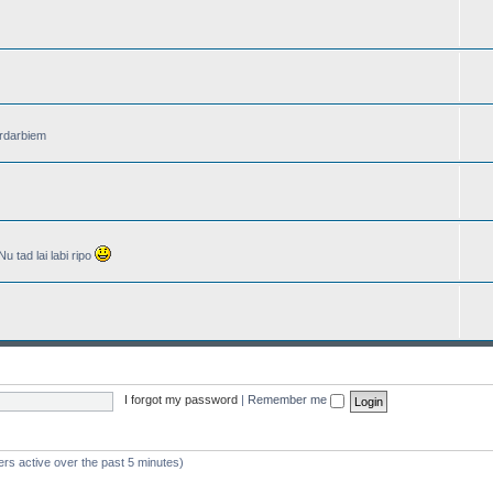
ardarbiem
Nu tad lai labi ripo
I forgot my password
|
Remember me
ers active over the past 5 minutes)