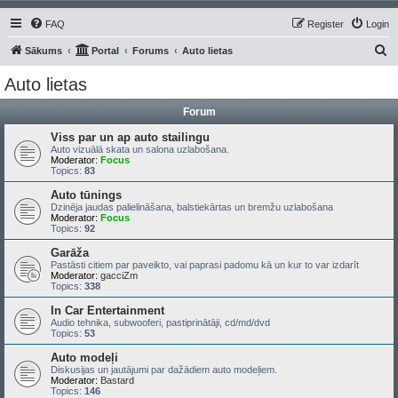
FAQ
Register
Login
S
Sākums
Portal
Forums
Auto lietas
e
Auto lietas
a
Forum
r
c
Viss par un ap auto stailingu
Auto vizuālā skata un salona uzlabošana.
h
Moderator:
Focus
Topics:
83
Auto tūnings
Dzinēja jaudas palielināšana, balstiekārtas un bremžu uzlabošana
Moderator:
Focus
Topics:
92
Garāža
Pastāsti citiem par paveikto, vai paprasi padomu kā un kur to var izdarīt
Moderator:
gacciZm
Topics:
338
In Car Entertainment
Audio tehnika, subwooferi, pastiprinātāji, cd/md/dvd
Topics:
53
Auto modeļi
Diskusijas un jautājumi par dažādiem auto modeļiem.
Moderator:
Bastard
Topics:
146