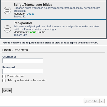
Stilīgu/Tūnētu auto bildes
Dažādas bildes vai saites no dažādiem internetā redzētiem / personīgajiem
projektiem
Moderator:
Juzix
Topics:
12
Pērk/pārdod
šeit varam mēģināt pirkt un pārdot savas personīgas lietas nekomerciālos
nolūkos. Firmām publicēties aizliegts.
Moderators:
Focus
,
Pauliic
Topics:
697
You do not have the required permissions to view or read topics within this forum.
LOGIN
•
REGISTER
Username:
Password:
Remember me
Hide my online status this session
Jump to