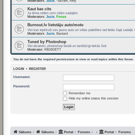
Moderators:
Juzix
,
*Sicram
,
Rihy
Kaut kas cits
Ja tēma nelien zem citām sadaļām
Moderators:
Juzix
,
Focus
Burnout.lv lietotāju auto/moto
Visi kas iepirkuši sev jaunu auto un vēlas palielīties tad lielās šajā sadaļā. 
Moderators:
Juzix
,
Bastard
Tuned by Photoshop
Visi dizaineri, photoshop fanāti un tamlīdzīgi tiekās šeit
Moderator:
RB26DETT
You do not have the required permissions to view or read topics within this forum.
LOGIN
•
REGISTER
Username:
Password:
Remember me
Hide my online status this session
Sākums
Sākums
Portal
Forums
Portal
Forums