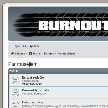
Quick links
FAQ
Sākums
Portal
Forums
Par mūsējiem
Par mūsējiem
FORUM
Es tevi redzēju
šodien redzēju
Moderator:
Juzix
Burnout.lv portāls
Par un ap Burnout.lv
Foto darbnīca
Burnout.lv fotogrāfu sadaļa, par un ap fototehniku, pasākumiem un meist