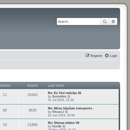
Search
Advance
Register
Login
TOPICS
POSTS
LAST POST
Re: Es Tevi redzēju 26
11
20363
V
by
Ibumetiins
i
31 Jul 2024, 15:26
e
w
Re: Mūsu bijušais transports -
80
3626
t
V
by
RitvarsJ
h
i
25 Jun 2023, 20:50
e
e
l
w
Re: Dienas bildes VII
a
16
21886
t
V
by
Nordik
t
h
i
25 May 2026, 21:24