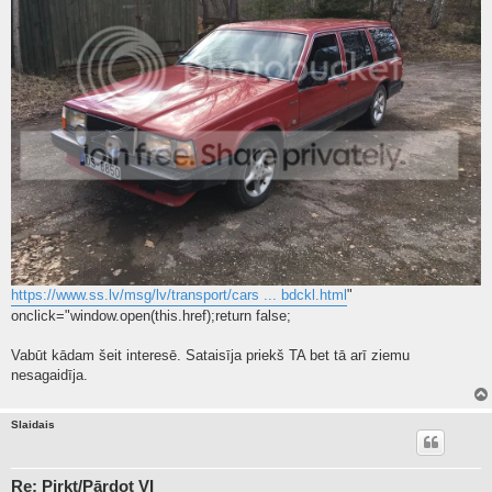
https://www.ss.lv/msg/lv/transport/cars ... bdckl.html
"
onclick="window.open(this.href);return false;
Vabūt kādam šeit interesē. Sataisīja priekš TA bet tā arī ziemu
nesagaidīja.
Slaidais
Re: Pirkt/Pārdot VI