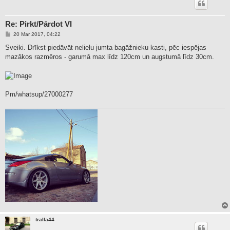
Re: Pirkt/Pārdot VI
P
20 Mar 2017, 04:22
o
s
Sveiki. Drīkst piedāvāt nelielu jumta bagāžnieku kasti, pēc iespējas
t
mazākos razmēros - garumā max līdz 120cm un augstumā līdz 30cm.
Pm/whatsup/27000277
tralla44