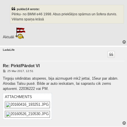
s
t
pukke14 wrote:
Pērku- no BMW e46 1998. Abus priekšējos spārnus un šofera durvis.
Vēlams spaiņa krāsā
Aktuāli
LadaLife
Re: Pirkt/Pārdot VI
P
25 Mar 2017, 12:51
o
s
Tirgoju sēdinātas atsperes, bija aizmugurē mk2 jettai, 15eur par abām.
t
Atrodas Talsu pusē. Bilde ar auto ieskatam, lai saprastu cik zems
aptuveni. 22036222 vai PM.
ATTACHMENTS