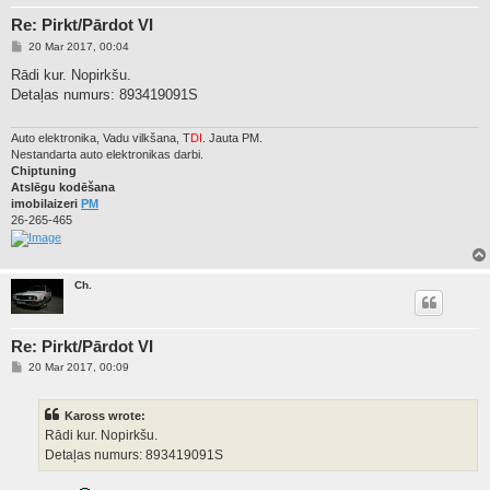
Re: Pirkt/Pārdot VI
P
20 Mar 2017, 00:04
o
s
Rādi kur. Nopirkšu.
t
Detaļas numurs: 893419091S
Auto elektronika, Vadu vilkšana, T
DI
. Jauta PM.
Nestandarta auto elektronikas darbi.
Chiptuning
Atslēgu kodēšana
imobilaizeri
PM
26-265-465
Ch.
Re: Pirkt/Pārdot VI
P
20 Mar 2017, 00:09
o
s
t
Kaross wrote:
Rādi kur. Nopirkšu.
Detaļas numurs: 893419091S