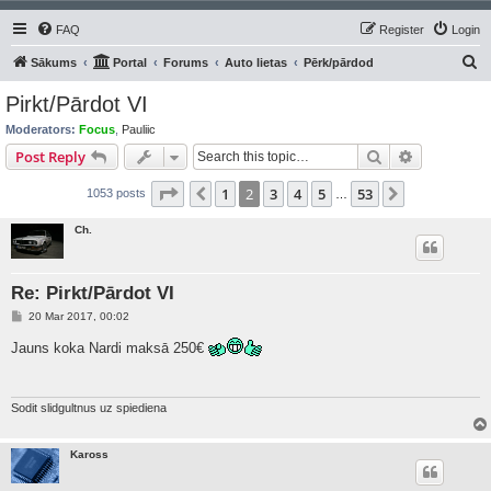
FAQ
Register
Login
S
Sākums
Portal
Forums
Auto lietas
Pērk/pārdod
e
Pirkt/Pārdot VI
a
Moderators:
Focus
,
Pauliic
r
Search
Advanced s
Post Reply
c
Page
2
of
53
1
2
3
4
5
53
Previous
Next
1053 posts
h
…
Ch.
Re: Pirkt/Pārdot VI
P
20 Mar 2017, 00:02
o
s
Jauns koka Nardi maksā 250€
t
Sodit slidgultnus uz spiediena
Kaross