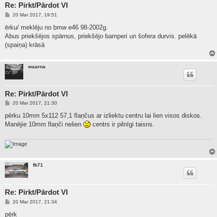
Re: Pirkt/Pārdot VI
P
20 Mar 2017, 19:51
o
s
ērku/ meklēju no bmw e46 98-2002g.
t
Abus priekšējos spārnus, priekšējo bamperi un šofera durvis. pelēkā
(spaiņa) krāsā
waarna
Re: Pirkt/Pārdot VI
P
20 Mar 2017, 21:30
o
s
pērku 10mm 5x112 57,1 flaņčus ar izliektu centru lai lien visos diskos.
t
Manējie 10mm flaņči nelien
centrs ir pilnīgi taisns.
fb71
Re: Pirkt/Pārdot VI
P
20 Mar 2017, 21:34
o
s
pērk