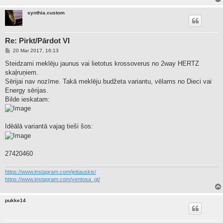
synthia.custom
Re: Pirkt/Pārdot VI
P
20 Mar 2017, 16:13
o
s
Steidzami meklēju jaunus vai lietotus krossoverus no 2way HERTZ
t
skaļruņiem.
Sērijai nav nozīme. Takā meklēju budžeta variantu, vēlams no Dieci vai
Energy sērijas.
Bilde ieskatam:
Idēālā variantā vajag tieši šos:
27420460
https://www.instagram.com/jettauskis/
https://www.instagram.com/ventosa_gt/
pukke14