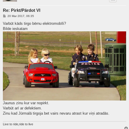
Re: Pirkt/Pārdot VI
P
20 Mar 2017, 06:35
o
s
Varbūt kāds tirgo bērnu elektromobīli?
t
Bilde ieskatam
Jaunus zinu kur var nopirkt.
Varbūt arī ar defektiem.
Zinu kad Jūrmalā tirgoja bet vairs nevaru atrast kur viņi atradās.
Live to ride,ride to live