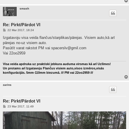
smash
Re: Pirkt/Pārdot VI
P
22 Mar 2017, 18:24
o
s
Izgatavoju visa veida flančus/starplikas/pārejas. Visiem auto,kā arī
t
pārejas no-uz visiem auto.
Pasūtīt varat rakstot PM vai
spacerslv@gmil.com
Vai 22oo2959
Visa veida apdruka uz praktiski jebkura auduma virsmas kā arī Uzlīmes!
Un protams arī Izgatavoju Flančus visiem auto,visos izmēros,visās
konfigurācijās. 5mm-110mm biezumā. /// PM vai 22oo2959 ///
zarins
Re: Pirkt/Pārdot VI
P
23 Mar 2017, 11:49
o
s
t