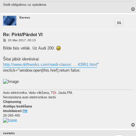
Sodit slidgultnus uz spiediena
Kaross
Re: Pirkt/Pārdot VI
P
20 Mar 2017, 00:13
o
s
Bilde būs vēlāk. Uz Audi 200.
t
Šitai jābūt identiskai:
http://www.driftworks.com/nardi-classic ... 43951.html
"
onclick="window.open(this.href);return false;
Auto elektronika, Vadu vilkšana, T
DI
. Jauta PM.
Nestandarta auto elektronikas darbi.
Chiptuning
Atslēgu kodēšana
imobilaizeri
PM
26-265-465
veeteks