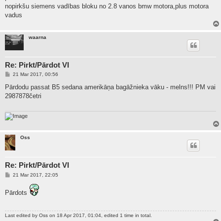
t
nopirkšu siemens vadības bloku no 2.8 vanos bmw motora,plus motora
vadus
waarna
Re: Pirkt/Pārdot VI
P
21 Mar 2017, 00:56
o
s
Pārdodu passat B5 sedana amerikāņa bagāžnieka vāku - melns!!! PM vai
t
2987878četri
Oss
Re: Pirkt/Pārdot VI
P
21 Mar 2017, 22:05
o
s
Pārdots
t
Last edited by
Oss
on 18 Apr 2017, 01:04, edited 1 time in total.