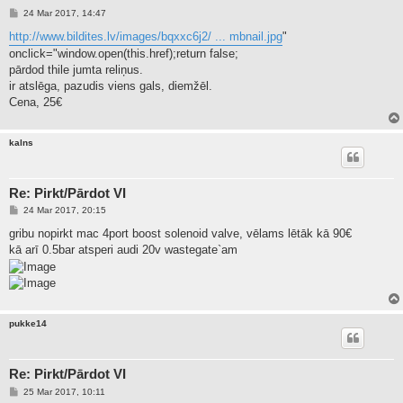
P
24 Mar 2017, 14:47
o
s
http://www.bildites.lv/images/bqxxc6j2/ ... mbnail.jpg
"
t
onclick="window.open(this.href);return false;
pārdod thile jumta reliņus.
ir atslēga, pazudis viens gals, diemžēl.
Cena, 25€
kalns
Re: Pirkt/Pārdot VI
P
24 Mar 2017, 20:15
o
s
gribu nopirkt mac 4port boost solenoid valve, vēlams lētāk kā 90€
t
kā arī 0.5bar atsperi audi 20v wastegate`am
pukke14
Re: Pirkt/Pārdot VI
P
25 Mar 2017, 10:11
o