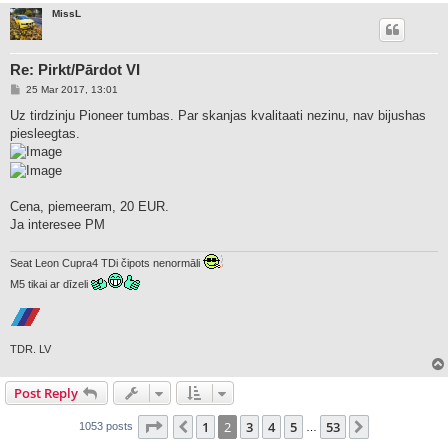
MissL
Re: Pirkt/Pārdot VI
P
25 Mar 2017, 13:01
o
s
Uz tirdzinju Pioneer tumbas. Par skanjas kvalitaati nezinu, nav bijushas
t
piesleegtas.
Cena, piemeeram, 20 EUR.
Ja interesee PM
Seat Leon Cupra4 TDi čipots nenormāli
M5 tikai ar dīzeli
TDR. LV
Post Reply
Page
2
of
53
1
2
3
4
5
53
Previous
Next
1053 posts
…