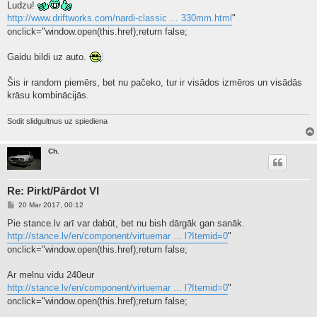
Ludzu!
http://www.driftworks.com/nardi-classic ... 330mm.html
"
onclick="window.open(this.href);return false;
Gaidu bildi uz auto.
Šis ir random piemērs, bet nu pačeko, tur ir visādos izmēros un visādās
krāsu kombinācijās.
Sodit slidgultnus uz spiediena
Ch.
Re: Pirkt/Pārdot VI
P
20 Mar 2017, 00:12
o
s
Pie stance.lv arī var dabūt, bet nu bish dārgāk gan sanāk.
t
http://stance.lv/en/component/virtuemar ... l?Itemid=0
"
onclick="window.open(this.href);return false;
Ar melnu vidu 240eur
http://stance.lv/en/component/virtuemar ... l?Itemid=0
"
onclick="window.open(this.href);return false;