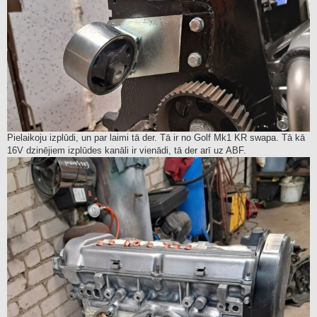
Pielaikoju izplūdi, un par laimi tā der. Tā ir no Golf Mk1 KR swapa. Tā kā
16V dzinējiem izplūdes kanāli ir vienādi, tā der arī uz ABF.