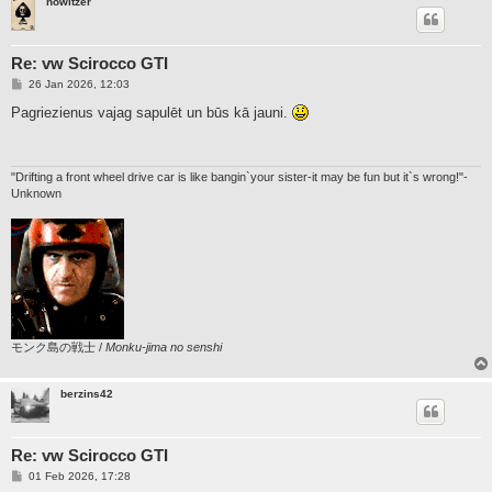
howitzer
Re: vw Scirocco GTI
P
26 Jan 2026, 12:03
o
s
Pagriezienus vajag sapulēt un būs kā jauni.
t
"Drifting a front wheel drive car is like bangin`your sister-it may be fun but it`s wrong!"-
Unknown
モンク島の戦士 /
Monku-jima no senshi
berzins42
Re: vw Scirocco GTI
P
01 Feb 2026, 17:28
o