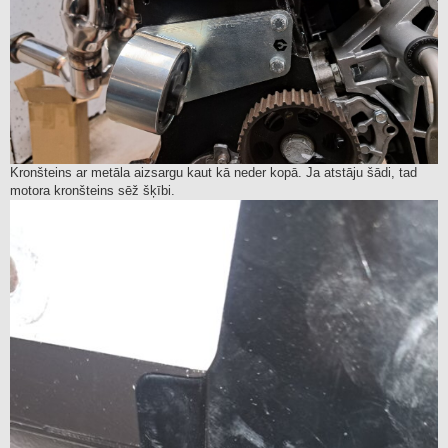
Kronšteins ar metāla aizsargu kaut kā neder kopā. Ja atstāju šādi, tad
motora kronšteins sēž šķībi.