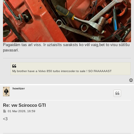
Pagaidām tas arī viss. Ir uztaisīts saraksts ko vēl vaig,bet to visu sūtīšu
pavasarī.
My brother have a Volvo 850 turbo intercooler to sale ! SO FAAAAAAST
howitzer
Re: vw Scirocco GTI
P
01 Mar 2026, 16:59
o
s
<3
t