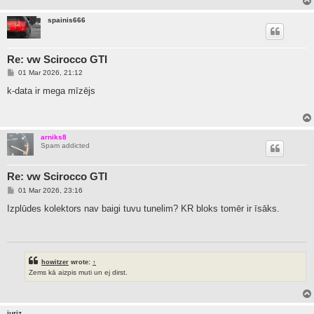
spainis666
Re: vw Scirocco GTI
P
01 Mar 2026, 21:12
o
s
k-data ir mega mīzējs
t
arniks8
Spam addicted
Re: vw Scirocco GTI
P
01 Mar 2026, 23:16
o
s
Izplūdes kolektors nav baigi tuvu tunelim? KR bloks tomēr ir īsāks.
t
howitzer
wrote:
↑
Zems kā aizpis muti un ej dirst.
juriz