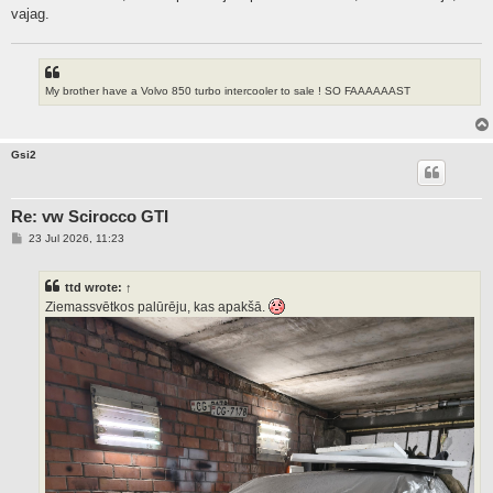
vajag.
My brother have a Volvo 850 turbo intercooler to sale ! SO FAAAAAAST
Gsi2
Re: vw Scirocco GTI
P
23 Jul 2026, 11:23
o
s
t
ttd
wrote:
↑
Ziemassvētkos palūrēju, kas apakšā.