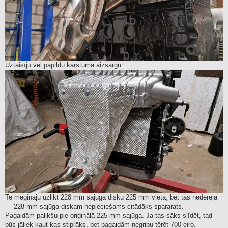
Uztaisīju vēl papildu karstuma aizsargu.
Te mēģināju uzlikt 228 mm sajūga disku 225 mm vietā, bet tas nederēja
— 228 mm sajūga diskam nepieciešams citādāks spararats.
Pagaidām palikšu pie oriģinālā 225 mm sajūga. Ja tas sāks slīdēt, tad
būs jāliek kaut kas stiprāks, bet pagaidām negribu tērēt 700 eiro.