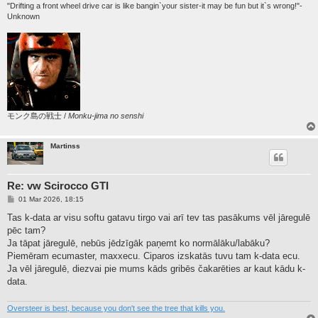
"Drifting a front wheel drive car is like bangin`your sister-it may be fun but it`s wrong!"-
Unknown
モンク島の戦士 /
Monku-jima no senshi
Martinss
Re: vw Scirocco GTI
P
01 Mar 2026, 18:15
o
s
Tas k-data ar visu softu gatavu tirgo vai arī tev tas pasākums vēl jāregulē
t
pēc tam?
Ja tāpat jāregulē, nebūs jēdzīgāk paņemt ko normālāku/labāku?
Piemēram ecumaster, maxxecu. Ciparos izskatās tuvu tam k-data ecu.
Ja vēl jāregulē, diezvai pie mums kāds gribēs čakarēties ar kaut kādu k-
data.
Oversteer is best, because you don't see the tree that kills you.