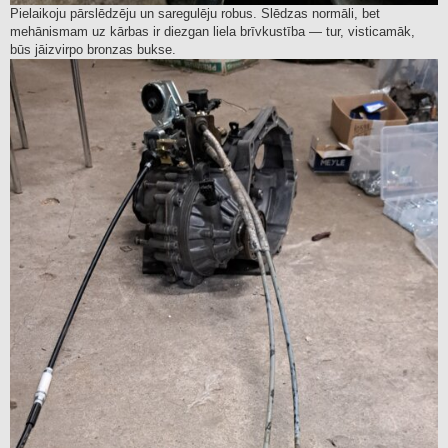
Pielaikoju pārslēdzēju un saregulēju robus. Slēdzas normāli, bet
mehānismam uz kārbas ir diezgan liela brīvkustība — tur, visticamāk,
būs jāizvirpo bronzas bukse.