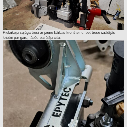
Pielaikoju sajūga trosi ar jauno kārbas kronšteinu, bet trose izrādījās
krietni par garu, tāpēc pasūtīju citu.