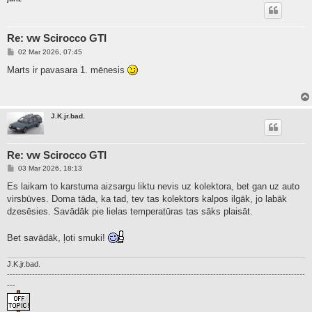
Re: vw Scirocco GTI
P
02 Mar 2026, 07:45
o
s
Marts ir pavasara 1. mēnesis
t
J.K.jr.bad.
Re: vw Scirocco GTI
P
03 Mar 2026, 18:13
o
s
Es laikam to karstuma aizsargu liktu nevis uz kolektora, bet gan uz auto
t
virsbūves. Doma tāda, ka tad, tev tas kolektors kalpos ilgāk, jo labāk
dzesēsies. Savādāk pie lielas temperatūras tas sāks plaisāt.
Bet savādāk, ļoti smuki!
J.K.jr.bad.
-----------------------------------------------------------------------------------------------------------
---