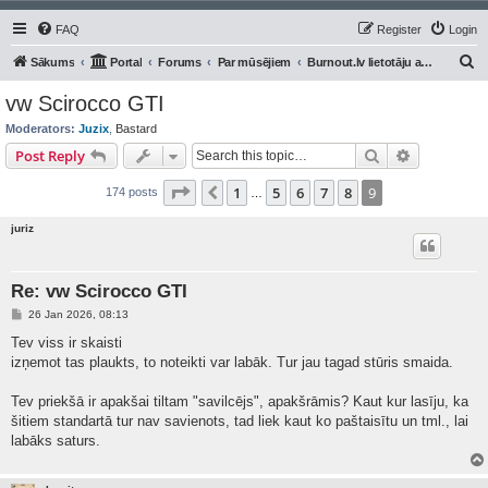
FAQ
Register
Login
S
Sākums
Portal
Forums
Par mūsējiem
Burnout.lv lietotāju auto/moto
e
vw Scirocco GTI
a
Moderators:
Juzix
,
Bastard
r
Search
Advanced s
Post Reply
c
Page
9
of
9
1
5
6
7
8
9
Previous
174 posts
h
…
juriz
Re: vw Scirocco GTI
P
26 Jan 2026, 08:13
o
s
Tev viss ir skaisti
t
izņemot tas plaukts, to noteikti var labāk. Tur jau tagad stūris smaida.
Tev priekšā ir apakšai tiltam "savilcējs", apakšrāmis? Kaut kur lasīju, ka
šitiem standartā tur nav savienots, tad liek kaut ko paštaisītu un tml., lai
labāks saturs.