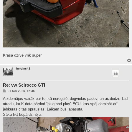
Krāsa dzīvē vnk super
berzins42
Re: vw Scirocco GTI
P
01 Mar 2026, 15:36
o
s
Aizdomājos vairāk par to, kā noregulēt degvielas padevi un aizdedzi. Tad
t
atradu, ka K-data pārdod “plug and play” ECU, kas spēj darbināt arī
jebkuras citas sprauslas. Laikam būs jāpasūta.
Sāku likt kopā dzinēju.