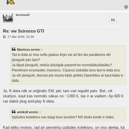
berzins42
Re: vw Scirocco GTI
P
17 Mar 2026, 22:36
o
s
t
Martinss
wrote:
↑
Tas k-data ar visu softu gatavu tirgo vai arī tev tas pasākums vēl
jāregulē pēc tam?
Ja tāpat jāregulē, nebūs jēdzīgāk paņemt ko normālāku/labāku?
Piemēram ecumaster, maxxecu. Ciparos izskatās tuvu tam k-data ecu.
Ja vēl jāregulē, diezvai pie mums kāds gribēs čakarēties ar kaut kādu k-
data.
Jā, K-data nāk ar oriģinālo SW, pēc tam vari regulēt pats. Bet, cik
skatījos, kaut kas normāls sākas no ~1300 €, tas ir ar vadiem. Ap 600 €
var dabūt plug and-play K-data.
arniks8
wrote:
↑
Izplūdes kolektors nav baigi tuvu tunelim? KR bloks tomēr ir īsāks.
Kad ieliku motoru, tad arī piemērīju izplūdes kolektoru, un viss derēja, kā