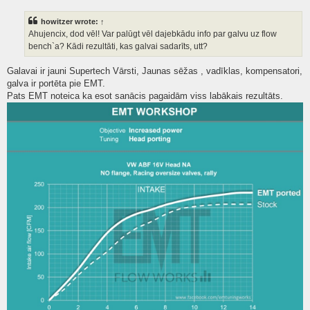
s
t
howitzer
wrote:
↑
Ahujencix, dod vēl! Var palūgt vēl dajebkādu info par galvu uz flow
bench`a? Kādi rezultāti, kas galvai sadarīts, utt?
Galavai ir jauni Supertech Vārsti, Jaunas sēžas , vadīklas, kompensatori,
galva ir portēta pie EMT.
Pats EMT noteica ka esot sanācis pagaidām viss labākais rezultāts.