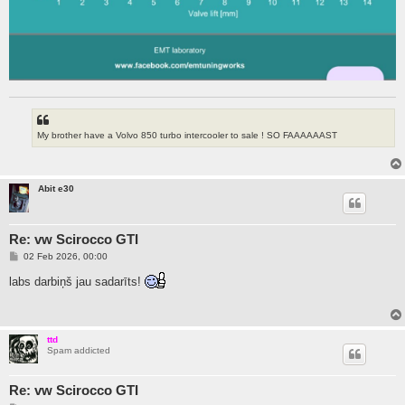
My brother have a Volvo 850 turbo intercooler to sale ! SO FAAAAAAST
Abit e30
Re: vw Scirocco GTI
P
02 Feb 2026, 00:00
o
s
labs darbiņš jau sadarīts!
t
ttd
Spam addicted
Re: vw Scirocco GTI