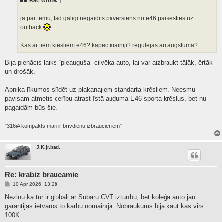
RaL
wrote:
↑
ja par tēmu, tad galīgi negaidīts pavērsiens no e46 pārsēsties uz
outback
Kas ar tiem krēsliem e46? kāpēc mainīji? regulējas arī augstumā?
Bija pienācis laiks “pieauguša” cilvēka auto, lai var aizbraukt tālāk, ērtāk
un drošāk.
Apnika līkumos slīdēt uz plakanajiem standarta krēsliem. Neesmu
pavisam atmetis cerību atrast īstā auduma E46 sporta krēslus, bet nu
pagaidām būs šie.
"316iA kompakts man ir brīvdienu izbraucieniem"
J.K.jr.bad.
Re: krabiz braucamie
P
10 Apr 2026, 13:28
o
s
Nezinu kā tur ir globāli ar Subaru CVT izturību, bet kolēģa auto jau
t
garantijas ietvaros to kārbu nomainīja. Nobraukums bija kaut kas virs
100K.