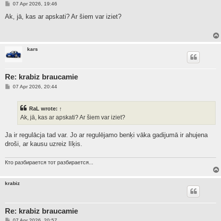
P
07 Apr 2026, 19:46
o
s
Ak, jā, kas ar apskati? Ar šiem var iziet?
t
kars
Re: krabiz braucamie
P
07 Apr 2026, 20:44
o
s
t
RaL
wrote:
↑
Ak, jā, kas ar apskati? Ar šiem var iziet?
Ja ir regulācja tad var. Jo ar regulējamo benķi vāka gadijumā ir ahujena
droši, ar kausu uzreiz līķis.
Кто разбирается тот разбирается...
krabiz
Re: krabiz braucamie
P
07 Apr 2026, 20:57