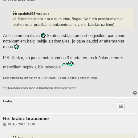
o
s
t
spainis666
wrote:
↑
kā šitiem beņķiem ir ar e numuriņu, šogad SAK teh noteikumiem ir
pielikums ar prasībām beņķiem(mano, yt etc. balstās uz tiem)
Ar E-nummuru švaki
Skatei atstāju kambarī oriģinālos, par citiem
noteikumiem baigi nebiju aizdomājies, jo gana daudzi ar aftermarket
mauc
P.S. Redzu, ka jaunie noteikumi no 3.marta, es tos krēslus pirms 5
mēnešiem nopirku, bik nesagāja
Last edited by
krabiz
on 07 Apr 2026, 21:08, edited 1 time in total.
"316iA kompakts man ir brīvdienu izbraucieniem"
krabiz
Re: krabiz braucamie
P
07 Apr 2026, 21:01
o
s
t