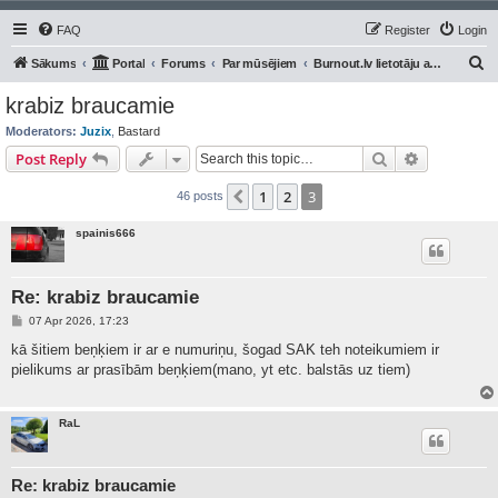
FAQ
Register
Login
S
Sākums
Portal
Forums
Par mūsējiem
Burnout.lv lietotāju auto/moto
e
krabiz braucamie
a
Moderators:
Juzix
,
Bastard
r
Search
Advanced s
Post Reply
c
1
2
3
Previous
46 posts
h
spainis666
Re: krabiz braucamie
P
07 Apr 2026, 17:23
o
s
kā šitiem beņķiem ir ar e numuriņu, šogad SAK teh noteikumiem ir
t
pielikums ar prasībām beņķiem(mano, yt etc. balstās uz tiem)
RaL
Re: krabiz braucamie