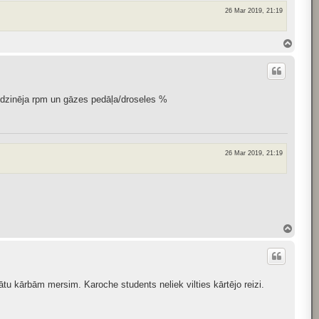
26 Mar 2019, 21:19
T
o
p
t dzinēja rpm un gāzes pedāļa/droseles %
26 Mar 2019, 21:19
T
o
p
tu kārbām mersim. Karoche students neliek vilties kārtējo reizi.