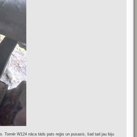
s. Tomēr W124 nāca tāds pats reģis un pusasis, šad tad jau biju