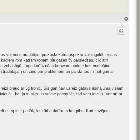
T
o
p
rus vel neesmu pētījis, praktiski katru aspektu var regulēt - visas
e kādiem rpm katram robam pie gāzes % pārslēdzas, cik ātri
 un vel dafigā. Tagad arī iznāca firmware update kas nodrošina
zstrādātājam un ziņo par problēmām un palīdz tas risināt gan ar
eizi brauc ar 5g tronic. Šis gan nav uzreiz gatavs risinājums visiem,
āli, bet ja ir laiks un velme paregulēt, tad varu ieteikt. Var arī ar
ties spiest pedāli, lai kārba darītu to ko gribu. Kad savējam