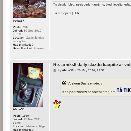
Tu daudz, bled, neaizdedz kamēr tu, bled, jebalā ne
Tikai mopēdi (TM)
petka17
Posts:
7310
Joined:
30 Sep 2010,
00:18
Location:
Zaļās želejas
racing tiim
Has thanked:
0
Been thanked:
4 times
Re: arniks8 daily slazdu kaupīte ar vi
P
by
Abit e30
»
20 May 2026, 22:52
o
s
t
VuskansDavis
wrote:
↑
Kas par izdedzi ar abiem riteņiem
Abit e30
Posts:
1166
Joined:
13 Nov 2011,
13:06
Location:
Madona, Rīga
Has thanked:
0