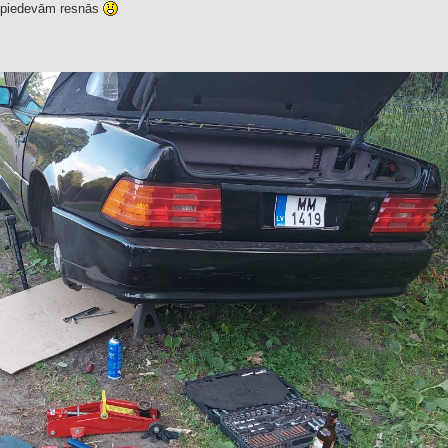
s, piedevām resnās