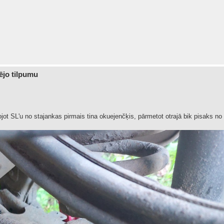
dējo tilpumu
ojot SL'u no stajankas pirmais tina okuejenčķis, pārmetot otrajā bik pisaks 