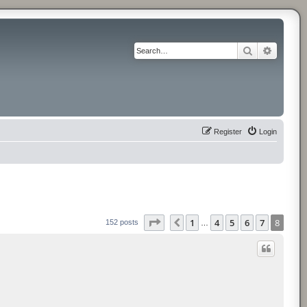
Search
Advance
Register
Login
Page
8
of
8
1
4
5
6
7
8
Previous
152 posts
…