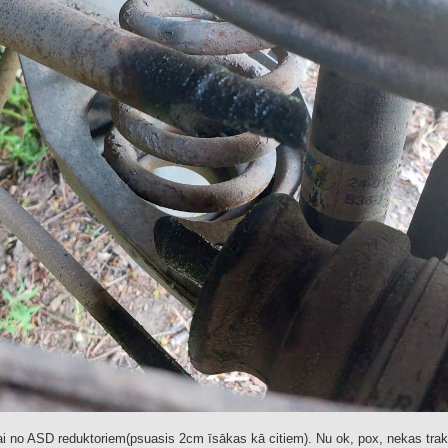
kai no ASD reduktoriem(psuasis 2cm īsākas kā citiem). Nu ok, pox, nekas trak