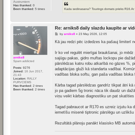
Austrumiem
Has thanked:
0
Kada sedinasana? Tourings domats prieks R16.Ar no
Been thanked:
5 times
Re: arniks8 daily slazdu kaupīte ar vi
P
by
arniks8
»
23 May 2026, 12:05
o
s
Kā jau redzi pēc izdedzes ka pašauj limiterī 
t
Ir ko vel regulēt mierīgai braukšanai, jo mēdz 
sajūgu pakas, gidro muftas lockopu pie dažād
arniks8
Spam addicted
pārslēdzas katru robu atkarībā no gāzes %, pie
Posts:
9276
adaptācijas gluži kā standarta vadībai. Komūn
Joined:
16 Jun 2017,
vadības bloka softu, gan paša vadības bloka 
21:43
Location:
RALLY
PURVCIEMS
Kārba tagad pārslēdzas gandrīz tikpat ātri kā
Has thanked:
2 times
Been thanked:
2 times
jo pa gadiem 5g tronic nāca tik daudz un dažād
viņu veikt kārbas diagnostiku un pat skatīties c
Tagad pabraucot ar R170 es uzreiz izjutu ka da
iemetīšu misenē tiptronic pārslēgu un uzlikšu
Rezultātā plānoju panākt klasisko MB automāt