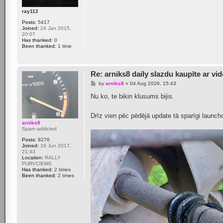
ray112
Posts:
5417
Joined:
24 Jan 2015,
20:07
Has thanked:
0
Been thanked:
1 time
Re: arniks8 daily slazdu kaupīte ar vi
P
by
arniks8
»
04 Aug 2026, 15:43
o
s
Nu ko, te bikin klusums bijis.
t
Drīz vien pēc pēdējā update tā sparīgi launch
arniks8
Spam addicted
Posts:
9276
Joined:
16 Jun 2017,
21:43
Location:
RALLY
PURVCIEMS
Has thanked:
2 times
Been thanked:
2 times