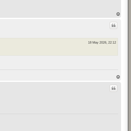
T
o
p
18 May 2026, 22:12
T
o
p