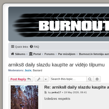
Quick links
FAQ
Sākums
Portal
Forums
Par mūsējiem
Burnout.lv lietotāju au
arniks8 daily slazdu kaupīte ar vidējo tilpumu
Moderators:
Juzix
,
Bastard
Search
Advan
Post Reply
Re: arniks8 daily slazdu kaupīte 
P
by
petka17
»
19 May 2026, 09:41
o
s
Izdedzes respekts
t