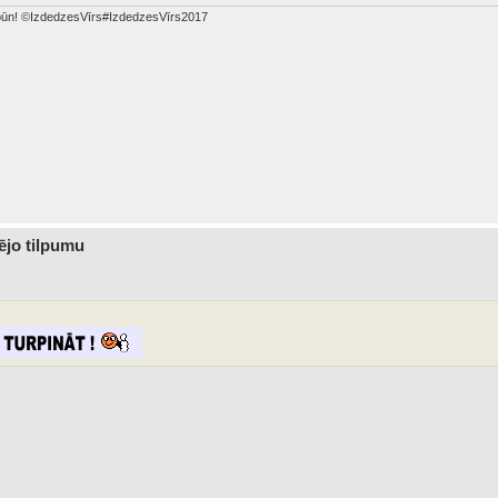
dabūn! ©IzdedzesVīrs#IzdedzesVīrs2017
dējo tilpumu