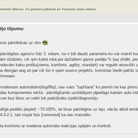
rmalu kliriensu. Pa grunteni pabraukt ari. Kartupelu maisu iekraut.
dējo tilpumu
nevis pārslēdzas uz otro
pārslēgties agresīvi līdz 3. robam, tur ir ļoti daudz parametru ko var mainīt ku
ām slodzēm, cik rpm katrā robā pie dažādiem gāzes pedāļa % ļauj slīdēt, pi
devām katru profilu(ziema, komforts, agility, standart) var regulēt atseviški
a diezgan aug un par cik šis ir open source projekts, komūnas biedri palīdz i
firmware.
 modernam automātam(dsg/8hp), nav vairs "tupīšana" ko piemin tie kas pirmo r
as komponentes iekšā - pārslēgšanās uzstādījumi jāpielāgo katram auto individu
an bus bitus un veikt ļoti padziļinātu izpēti/diagnostiju.
figā pedālis jāspiež ~70-100%, lai kkas pārslēgtos uz leju, nācās atkal iemācī
 4-3-2-1, tad vispār būs [censored] ka nav manuālis.
a komfortu ar moderna automāta reakcijas spējām un kontroli.