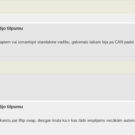
dējo tilpumu
swapiem vai izmantojot standalone vadību, galvenais laikam bija pa CAN pado
dējo tilpumu
ž karstu par 8hp swap, diezgan kruta ka ir kas tāds iespējams vecākām automā