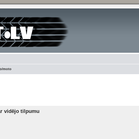
to/moto
ced search
ar vidējo tilpumu