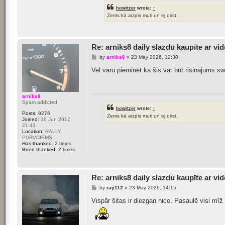
howitzer
wrote:
↑
Zems kā aizpis muti un ej dirst.
Re: arniks8 daily slazdu kaupīte ar vi
P
by
arniks8
»
23 May 2026, 12:30
o
s
Vel varu pieminēt ka šis var būt risinājums 
t
arniks8
Spam addicted
howitzer
wrote:
↑
Posts:
9276
Zems kā aizpis muti un ej dirst.
Joined:
16 Jun 2017,
21:43
Location:
RALLY
PURVCIEMS
Has thanked:
2 times
Been thanked:
2 times
Re: arniks8 daily slazdu kaupīte ar vi
P
by
ray112
»
23 May 2026, 14:15
o
s
Vispār šitas ir diezgan nice. Pasaulē visi mī
t