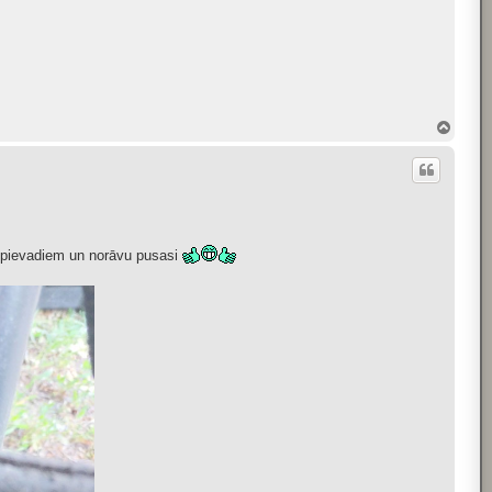
T
o
p
no pievadiem un norāvu pusasi