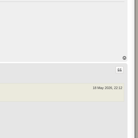
T
o
p
18 May 2026, 22:12