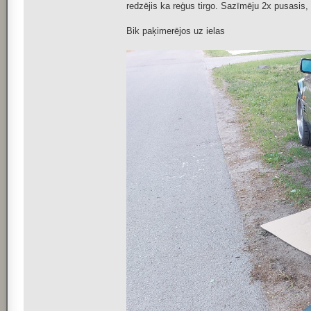
redzējis ka reģus tirgo. Sazīmēju 2x pusasi
Bik paķimerējos uz ielas