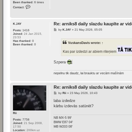
Been thanked:
6 times
C
Contact:
o
n
t
a
Re: arniks8 daily slazdu kaupīte ar vi
c
K.JAY
t
P
by
K.JAY
»
21 May 2026, 05:05
Posts:
1416
A
o
Joined:
24 Jan 2015,
b
s
23:53
i
t
Has thanked:
t
0
VuskansDavis
wrote:
↑
Been thanked:
e
0
3
Kas par izdedzi ar abiem riteņiem
0
Szpera
nepelnu tik daudz, lai brauktu ar vecām mašīnām
Re: arniks8 daily slazdu kaupīte ar vi
P
by
Rii
»
23 May 2026, 10:43
o
s
laba izdedze
t
kārbu izdevās satūnēt?
Rii
NB MX-5 99'
Posts:
7758
BMW E87 04'
Joined:
21 Sep 2008,
MB W203 08'
17:50
Location:
200km uz