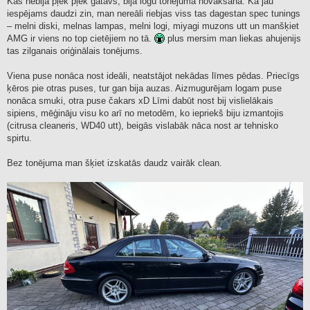
Kas nebija pļek pļek gatavs, bija logu tonējuma novākšana. Kā jau
iespējams daudzi zin, man nereāli riebjas viss tas dagestan spec tunings
– melni diski, melnas lampas, melni logi, miyagi muzons utt un manšķiet
AMG ir viens no top cietējiem no tā.
plus mersim man liekas ahujenijs
tas zilganais oriģinālais tonējums.
Viena puse nonāca nost ideāli, neatstājot nekādas līmes pēdas. Priecīgs
ķēros pie otras puses, tur gan bija auzas. Aizmugurējam logam puse
nonāca smuki, otra puse čakars xD Līmi dabūt nost bij vislielākais
sipiens, mēģināju visu ko arī no metodēm, ko iepriekš biju izmantojis
(citrusa cleaneris, WD40 utt), beigās vislabāk nāca nost ar tehnisko
spirtu.
Bez tonējuma man šķiet izskatās daudz vairāk clean.