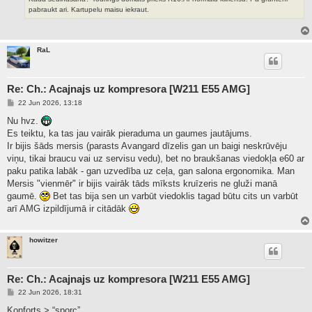
pabraukt ari. Kartupelu maisu iekraut.
RaL
Re: Ch.: Acajnajs uz kompresora [W211 E55 AMG]
P
22 Jun 2026, 13:18
o
s
Nu hvz.
t
Es teiktu, ka tas jau vairāk pieraduma un gaumes jautājums.
Ir bijis šāds mersis (parasts Avangard dīzelis gan un baigi neskrūvēju
viņu, tikai braucu vai uz servisu vedu), bet no braukšanas viedokļa e60 ar
paku patika labāk - gan uzvedība uz ceļa, gan salona ergonomika. Man
Mersis "vienmēr" ir bijis vairāk tāds mīksts kruīzeris ne gluži manā
gaumē.
Bet tas bija sen un varbūt viedoklis tagad būtu cits un varbūt
arī AMG izpildījumā ir citādāk
howitzer
Re: Ch.: Acajnajs uz kompresora [W211 E55 AMG]
P
22 Jun 2026, 18:31
o
s
Konforts > “sporc”