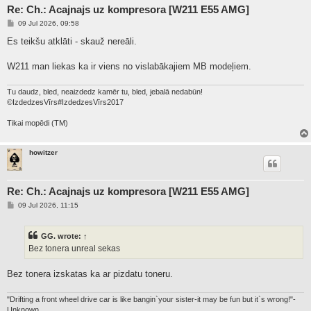
Re: Ch.: Acajnajs uz kompresora [W211 E55 AMG]
P
09 Jul 2026, 09:58
o
s
Es teikšu atklāti - skauž nereāli.
t
W211 man liekas ka ir viens no vislabākajiem MB modeļiem.
Tu daudz, bled, neaizdedz kamēr tu, bled, jebalā nedabūn!
©IzdedzesVīrs#IzdedzesVīrs2017
Tikai mopēdi (TM)
howitzer
Re: Ch.: Acajnajs uz kompresora [W211 E55 AMG]
P
09 Jul 2026, 11:15
o
s
t
GG.
wrote:
↑
Bez tonera unreal sekas
Bez tonera izskatas ka ar pizdatu toneru.
"Drifting a front wheel drive car is like bangin`your sister-it may be fun but it`s wrong!"-
Unknown