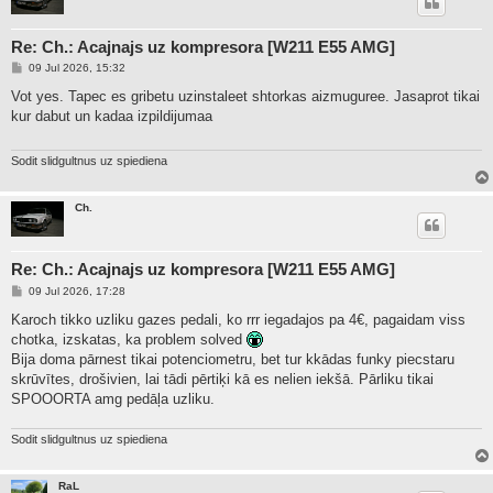
Re: Ch.: Acajnajs uz kompresora [W211 E55 AMG]
P
09 Jul 2026, 15:32
o
s
Vot yes. Tapec es gribetu uzinstaleet shtorkas aizmuguree. Jasaprot tikai
t
kur dabut un kadaa izpildijumaa
Sodit slidgultnus uz spiediena
Ch.
Re: Ch.: Acajnajs uz kompresora [W211 E55 AMG]
P
09 Jul 2026, 17:28
o
s
Karoch tikko uzliku gazes pedali, ko rrr iegadajos pa 4€, pagaidam viss
t
chotka, izskatas, ka problem solved
Bija doma pārnest tikai potenciometru, bet tur kkādas funky piecstaru
skrūvītes, drošivien, lai tādi pērtiķi kā es nelien iekšā. Pārliku tikai
SPOOORTA amg pedāļa uzliku.
Sodit slidgultnus uz spiediena
RaL