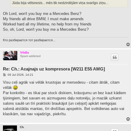
Jūda bija vētsnesis... mēs tik nedzirdējām viņa svarīgo ziņu...
Oh Lord, won't you buy me a Mercedes Benz?
My friends all drive BMW, I must make amends
Worked hard all my lifetime, no help from my friends
So, oh, Lord, won't you buy me a Mercedes Benz?
Кто разбирается тот разбирается...
Vildža
Spam addicted
Re: Ch.: Acajnajs uz kompresora [W211 E55 AMG]
P
09 Jul 2026, 14:21
o
s
Visu ceļi agrāk vai vēlāk krustojas ar mersedesu - citam ātrāk, citam
t
vēlāk
Par konkrēto - es tikai par stock diskiem, krāsojumu un bez kaut kādiem
tjūningiem, bet savam es aizmugures daļu notonēju, jo mazāk uzkarst
salons saulē un tīri praktiski braukājot (un ceļojot) apkārt nerēgojas
salonā atstātās mantas, tīri drošības apspekts. Bet svētdienas auto vai
klasikām, tas nav vajadzīgs, piekrītu.
Ch.