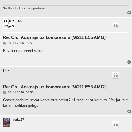
Sodit slidgultnus uz spiediena
GG.
Re: Ch.: Acajnajs uz kompresora [W211 E55 AMG]
P
09 Jul 2026, 02:58
o
s
Bez tonera unreal sekas
t
juriz
Re: Ch.: Acajnajs uz kompresora [W211 E55 AMG]
P
09 Jul 2026, 06:50
o
s
Gāzes pedālim nevar kontaktus satīrīt? t.i. sapūst ar kaut ko. Var jau būt,
t
ka arī nodiluši galīgi.
petka17