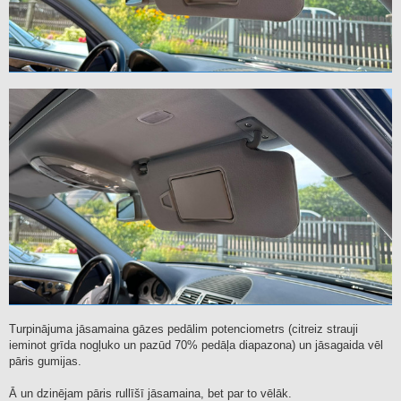
Turpinājuma jāsamaina gāzes pedālim potenciometrs (citreiz strauji
ieminot grīda nogļuko un pazūd 70% pedāļa diapazona) un jāsagaida vēl
pāris gumijas.
Ā un dzinējam pāris rullīšī jāsamaina, bet par to vēlāk.