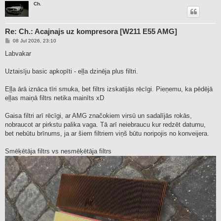
Ch.
Re: Ch.: Acajnajs uz kompresora [W211 E55 AMG]
P
08 Jul 2026, 23:10
o
s
Labvakar
t
Uztaisīju basic apkopīti - eļļa dzinēja plus filtri.
Eļļa ārā iznāca tīri smuka, bet filtrs izskatijās rēcīgi. Pieņemu, ka pēdējā
eļļas maiņā filtrs netika mainīts xD
Gaisa filtri arī rēcīgi, ar AMG značokiem virsū un sadalījās rokās,
nobraucot ar pirkstu palika vaga. Tā arī neiebraucu kur redzēt datumu,
bet nebūtu brīnums, ja ar šiem filtriem viņš būtu noripojis no konveijera.
Smēķētāja filtrs vs nesmēķētāja filtrs