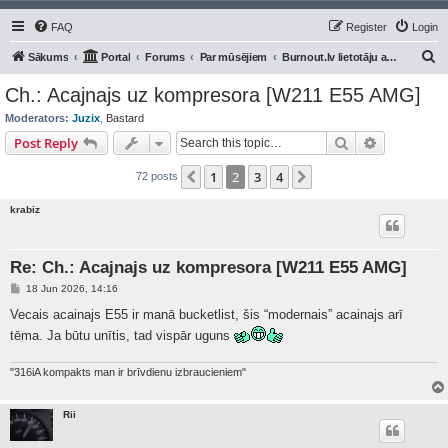
FAQ
Register
Login
S
Sākums
Portal
Forums
Par mūsējiem
Burnout.lv lietotāju auto/moto
e
Ch.: Acajnajs uz kompresora [W211 E55 AMG]
a
Moderators:
Juzix
,
Bastard
r
Search
Advanced s
Post Reply
c
1
2
3
4
Previous
Next
72 posts
h
krabiz
Re: Ch.: Acajnajs uz kompresora [W211 E55 AMG]
P
18 Jun 2026, 14:16
o
s
Vecais acainajs E55 ir manā bucketlist, šis “modernais” acainajs arī
t
tēma. Ja būtu unītis, tad vispār uguns
"316iA kompakts man ir brīvdienu izbraucieniem"
Rii