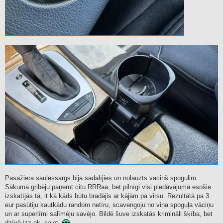
Pasažiera saulessargs bija sadalījies un nolauzts vāciņš spogulim.
Sākumā gribēju paņemt citu RRRaa, bet pilnīgi visi piedāvājumā esošie
izskatījās tā, it kā kāds būtu bradājis ar kājām pa virsu. Rezultātā pa 3
eur pasūtiju kautkādu random netīru, scavengoju no viņa spoguļa vāciņu
un ar superlīmi salīmēju savējo. Bildē šuve izskatās krimināli šķība, bet
dzīvē izz ok, saiet.