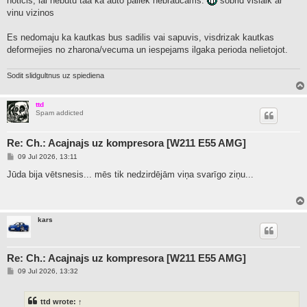
noticis, lai nebutu taa ka auto paliek nebraucams.
sobrid vislaik ar
vinu vizinos
Es nedomaju ka kautkas bus sadilis vai sapuvis, visdrizak kautkas
deformejies no zharona/vecuma un iespejams ilgaka perioda nelietojot.
Sodit slidgultnus uz spiediena
ttd
Spam addicted
Re: Ch.: Acajnajs uz kompresora [W211 E55 AMG]
P
09 Jul 2026, 13:11
o
s
Jūda bija vētsnesis... mēs tik nedzirdējām viņa svarīgo ziņu...
t
kars
Re: Ch.: Acajnajs uz kompresora [W211 E55 AMG]
P
09 Jul 2026, 13:32
o
s
t
ttd
wrote:
↑