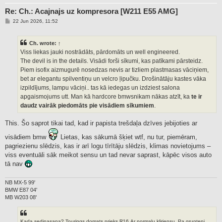
Re: Ch.: Acajnajs uz kompresora [W211 E55 AMG]
P
22 Jun 2026, 11:52
o
s
t
Ch.
wrote:
↑
Viss liekas jauki nostrādāts, pārdomāts un well engineered.
The devil is in the details. Visādi forši sīkumi, kas patīkami pārsteidz.
Piem isofix aizmugurē nosedzas nevis ar tizliem plastmasas vāciņiem,
bet ar elegantu spilventiņu un velcro ļipučku. Drošinātāju kastes vāka
izpildījums, lampu vāciņi.. tas kā iedegas un izdziest salona
apgaismojums utt. Man kā hardcore bmwsnikam nākas atzīt, ka
te ir
daudz vairāk piedomāts pie visādiem sīkumiem
.
This. Šo saprot tikai tad, kad ir papista trešdaļa dzīves jebijoties ar
visādiem bmw
Lietas, kas sākumā šķiet wtf, nu tur, piemēram,
pagriezienu slēdzis, kas ir arī logu tīrītāju slēdzis, klimas novietojums –
viss eventuāli sāk meikot sensu un tad nevar saprast, kāpēc visos auto
tā nav
NB MX-5 99'
BMW E87 04'
MB W203 08'
Kada sedinasana? Tourings domats prieks R16.Ar normalu kliriensu. Pa grunteni