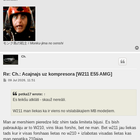
モンク島の戦士 /
Monku-jima no senshi
Ch.
Re: Ch.: Acajnajs uz kompresora [W211 E55 AMG]
P
09 Jul 2026, 11:51
o
s
t
petka17
wrote:
↑
Es teikšu atklāti - skauž nereāli.
W211 man liekas ka ir viens no vislabākajiem MB modeļiem.
Man ar mershiem pieredze lidz shim tada limiteta bijusi. Es bish
pabraukāju ar to W210, vins likas forshs, bet ne man. Bet w211 jau liekas
tads kur ir visas forshaas lietas no w210 + izlabotas visadas lietas kas
man nepatika 210ajaa.