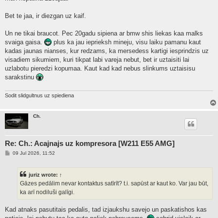
Bet te jaa, ir diezgan uz kaif.
Un ne tikai braucot. Pec 20gadu sipiena ar bmw shis liekas kaa malks
svaiga gaisa.
plus ka jau ieprieksh mineju, visu laiku pamanu kaut
kadas jaunas nianses, kur redzams, ka mersedess kartigi iesprindzis uz
visadiem sikumiem, kuri tikpat labi vareja nebut, bet ir uztaisiti lai
uzlabotu pieredzi kopumaa. Kaut kad kad nebus slinkums uztaisisu
sarakstinu
Sodit slidgultnus uz spiediena
Ch.
Re: Ch.: Acajnajs uz kompresora [W211 E55 AMG]
P
09 Jul 2026, 11:52
o
s
t
juriz
wrote:
↑
Gāzes pedālim nevar kontaktus satīrīt? t.i. sapūst ar kaut ko. Var jau būt,
ka arī nodiluši galīgi.
Kad atnaks pasutitais pedalis, tad izjaukshu savejo un paskatishos kas