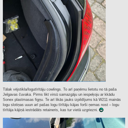
Tālak vējstikla/logutīrītāju cowlings. To arī paņēmu lietotu no tā paša
Jelgavas čuvaka. Pirms likt virsū samazgāju un iespeķoju ar kkādu
Sonex plastmasas figņu. Te arī likās jauks izpildījums kā W211 mainās
logu slotiņas uuun arī pašas logu tīrītāju kājas forši ņemas nost – logu
tīrītāja kājiņā iestrādāts retaineris, kas tur vietā uzgriezni.