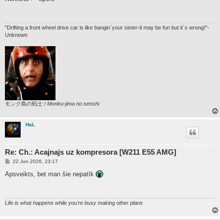
t
"Drifting a front wheel drive car is like bangin`your sister-it may be fun but it`s wrong!"-
Unknown
モンク島の戦士 /
Monku-jima no senshi
HaL
Re: Ch.: Acajnajs uz kompresora [W211 E55 AMG]
P
22 Jun 2026, 23:17
o
s
Apsveikts, bet man šie nepatīk
t
Life is what happens while you're busy making other plans