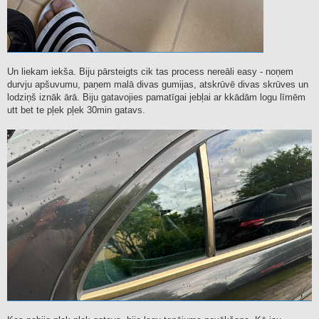
Un liekam iekša. Biju pārsteigts cik tas process nereāli easy - noņem
durvju apšuvumu, paņem malā divas gumijas, atskrūvē divas skrūves un
lodziņš iznāk ārā. Biju gatavojies pamatīgai jebļai ar kkādām logu līmēm
utt bet te pļek pļek 30min gatavs.