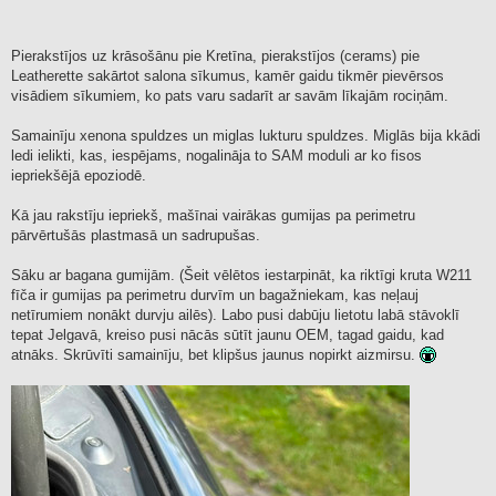
Pierakstījos uz krāsošānu pie Kretīna, pierakstījos (cerams) pie
Leatherette sakārtot salona sīkumus, kamēr gaidu tikmēr pievērsos
visādiem sīkumiem, ko pats varu sadarīt ar savām līkajām rociņām.
Samainīju xenona spuldzes un miglas lukturu spuldzes. Miglās bija kkādi
ledi ielikti, kas, iespējams, nogalināja to SAM moduli ar ko fisos
iepriekšējā epoziodē.
Kā jau rakstīju iepriekš, mašīnai vairākas gumijas pa perimetru
pārvērtušās plastmasā un sadrupušas.
Sāku ar bagana gumijām. (Šeit vēlētos iestarpināt, ka riktīgi kruta W211
fīča ir gumijas pa perimetru durvīm un bagažniekam, kas neļauj
netīrumiem nonākt durvju ailēs). Labo pusi dabūju lietotu labā stāvoklī
tepat Jelgavā, kreiso pusi nācās sūtīt jaunu OEM, tagad gaidu, kad
atnāks. Skrūvīti samainīju, bet klipšus jaunus nopirkt aizmirsu.