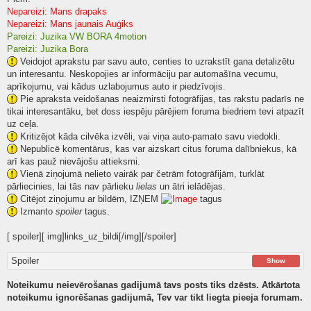
Nepareizi: Mans drapaks
Nepareizi: Mans jaunais Auģiks
Pareizi: Juzika VW BORA 4motion
Pareizi: Juzika Bora
Veidojot aprakstu par savu auto, centies to uzrakstīt gana detalizētu
un interesantu. Neskopojies ar informāciju par automašīna vecumu,
aprīkojumu, vai kādus uzlabojumus auto ir piedzīvojis.
Pie apraksta veidošanas neaizmirsti fotogrāfijas, tas rakstu padarīs ne
tikai interesantāku, bet doss iespēju pārējiem foruma biedriem tevi atpazīt
uz ceļa.
Kritizējot kāda cilvēka izvēli, vai viņa auto-pamato savu viedokli.
Nepublicē komentārus, kas var aizskart citus foruma dalībniekus, kā
arī kas pauž nievājošu attieksmi.
Vienā ziņojumā nelieto vairāk par četrām fotogrāfijām, turklāt
pārliecinies, lai tās nav pārlieku
lielas
un ātri ielādējas.
Citējot ziņojumu ar bildēm, IZŅEM
tagus
Izmanto
spoiler
tagus.
[ spoiler][ img]links_uz_bildi[/img][/spoiler]
Spoiler
Show
Noteikumu neievērošanas gadijumā tavs posts tiks dzēsts. Atkārtota
noteikumu ignorēšanas gadijumā, Tev var tikt liegta pieeja forumam.