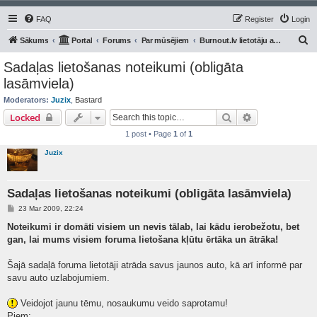
FAQ
Register
Login
S
Sākums
Portal
Forums
Par mūsējiem
Burnout.lv lietotāju auto/moto
e
Sadaļas lietošanas noteikumi (obligāta
a
lasāmviela)
r
Moderators:
Juzix
,
Bastard
c
Search
Advanced sear
Locked
h
1 post • Page
1
of
1
Juzix
Sadaļas lietošanas noteikumi (obligāta lasāmviela)
P
23 Mar 2009, 22:24
o
s
Noteikumi ir domāti visiem un nevis tālab, lai kādu ierobežotu, bet
t
gan, lai mums visiem foruma lietošana kļūtu ērtāka un ātrāka!
Šajā sadaļā foruma lietotāji atrāda savus jaunos auto, kā arī informē par
savu auto uzlabojumiem.
Veidojot jaunu tēmu, nosaukumu veido saprotamu!
Piem: