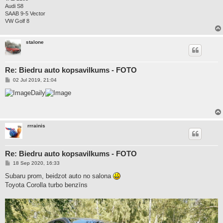
Audi S8
SAAB 9-5 Vector
VW Golf 8
stalone
Re: Biedru auto kopsavilkums - FOTO
P
02 Jul 2019, 21:04
o
s
Daily
t
rrrainis
Re: Biedru auto kopsavilkums - FOTO
P
18 Sep 2020, 16:33
o
s
Subaru prom, beidzot auto no salona
t
Toyota Corolla turbo benzīns