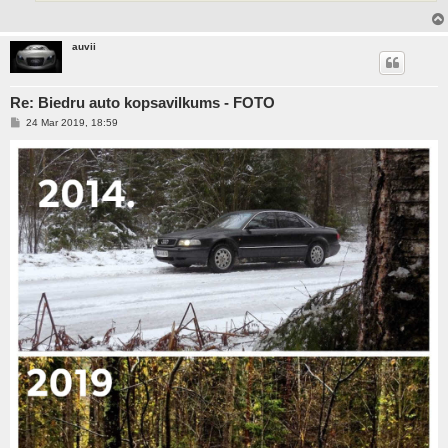
auvii
Re: Biedru auto kopsavilkums - FOTO
P
24 Mar 2019, 18:59
o
s
t