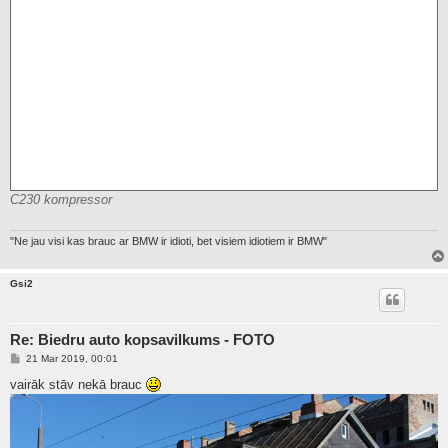
C230 kompressor
"Ne jau visi kas brauc ar BMW ir idioti, bet visiem idiotiem ir BMW"
Gsi2
Re: Biedru auto kopsavilkums - FOTO
P
21 Mar 2019, 00:01
o
s
vairāk stāv nekā brauc
t