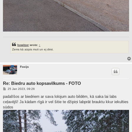
howitzer
wrote:
↑
Zems kā aizpis muti un ej dirst.
Foxijs
Re: Biedru auto kopsavilkums - FOTO
P
25 Jan 2023, 09:26
o
s
padalīšos ar biedriem ar sava lolojum auto bildēm, kā saka lai labs
t
ceļavējš! Ja kādam rīgā ir vel šitie te džipiņi labprāt brauktu kkur iekulties
sūdos