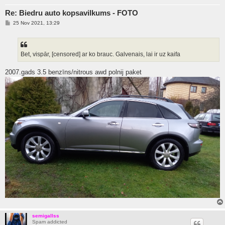
Re: Biedru auto kopsavilkums - FOTO
P
25 Nov 2021, 13:29
o
s
t
Bet, vispār, [censored] ar ko brauc. Galvenais, lai ir uz kaifa
2007.gads 3.5 benzīns/nitrous awd polnij paket
semigallss
Spam addicted