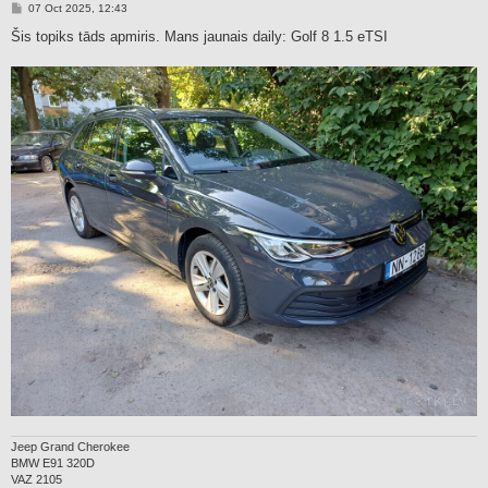
P
07 Oct 2025, 12:43
o
s
Šis topiks tāds apmiris. Mans jaunais daily: Golf 8 1.5 eTSI
t
Jeep Grand Cherokee
BMW E91 320D
VAZ 2105