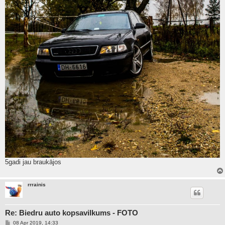
5gadi jau braukājos
rrrainis
Re: Biedru auto kopsavilkums - FOTO
P
08 Apr 2019, 14:33