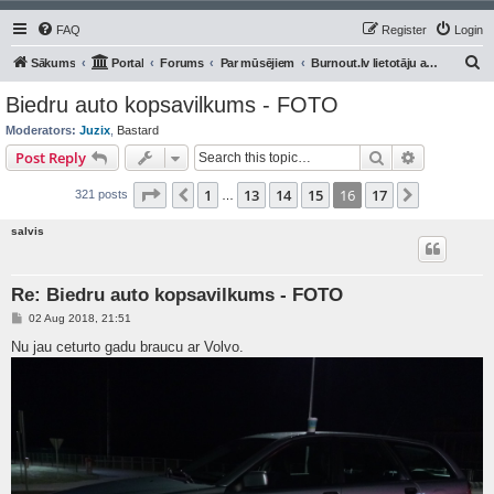
FAQ
Register
Login
S
Sākums
Portal
Forums
Par mūsējiem
Burnout.lv lietotāju auto/moto
e
Biedru auto kopsavilkums - FOTO
a
Moderators:
Juzix
,
Bastard
r
Search
Advanced s
Post Reply
c
Page
16
of
17
1
13
14
15
16
17
Previous
Next
321 posts
h
…
salvis
Re: Biedru auto kopsavilkums - FOTO
P
02 Aug 2018, 21:51
o
s
Nu jau ceturto gadu braucu ar Volvo.
t