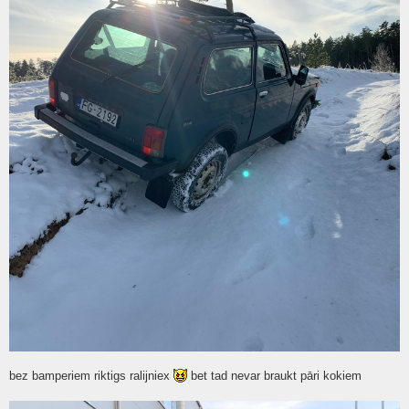
bez bamperiem riktigs ralijniex
bet tad nevar braukt pāri kokiem