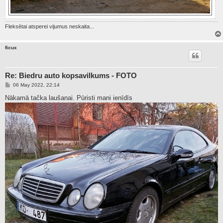
Fleksētai atsperei vijumus neskaita...
ficux
Re: Biedru auto kopsavilkums - FOTO
P
06 May 2022, 22:14
o
s
Nākamā tačka laušanai. Pūristi mani ienīdīs
t