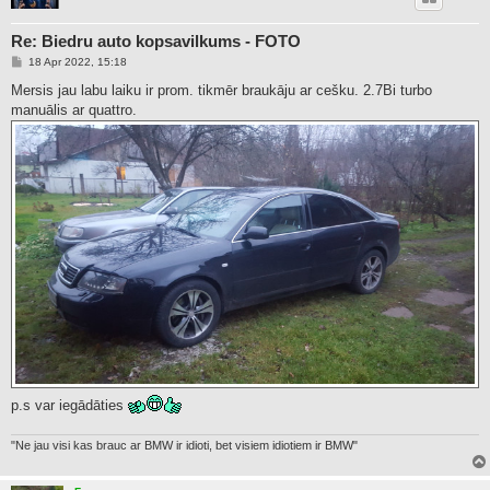
Re: Biedru auto kopsavilkums - FOTO
P
18 Apr 2022, 15:18
o
s
Mersis jau labu laiku ir prom. tikmēr braukāju ar cešku. 2.7Bi turbo
t
manuālis ar quattro.
p.s var iegādāties
"Ne jau visi kas brauc ar BMW ir idioti, bet visiem idiotiem ir BMW"