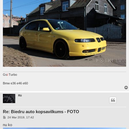
Gs
i
Turbo
Bmw e36 e46 e60
Rii
Re: Biedru auto kopsavilkums - FOTO
P
24 Mar 2019, 17:42
o
s
nu ko
t