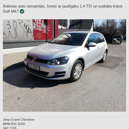
o
s
Ikdienas auto nomainījās, šoreiz ar jaudīgāku 1.4 TSI un sudraba krāsā
t
Golf MK7
Jeep Grand Cherokee
BMW E91 320D
VAZ 2105