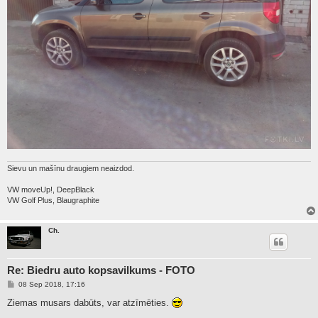
Sievu un mašīnu draugiem neaizdod.
VW moveUp!, DeepBlack
VW Golf Plus, Blaugraphite
Ch.
Re: Biedru auto kopsavilkums - FOTO
P
08 Sep 2018, 17:16
o
s
Ziemas musars dabūts, var atzīmēties.
t