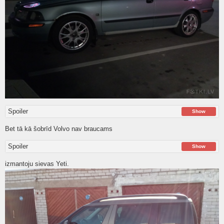
Spoiler
Show
Bet tā kā šobrīd Volvo nav braucams
Spoiler
Show
izmantoju sievas Yeti.