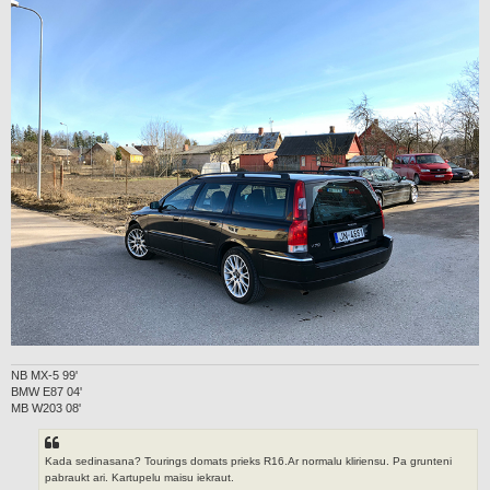
NB MX-5 99'
BMW E87 04'
MB W203 08'
Kada sedinasana? Tourings domats prieks R16.Ar normalu kliriensu. Pa grunteni
pabraukt ari. Kartupelu maisu iekraut.