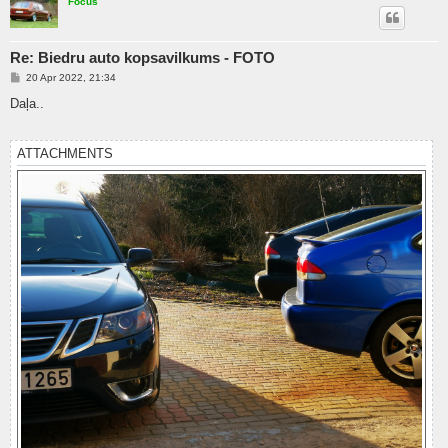
Focus
Re: Biedru auto kopsavilkums - FOTO
P
20 Apr 2022, 21:34
o
s
Daļa..
t
ATTACHMENTS