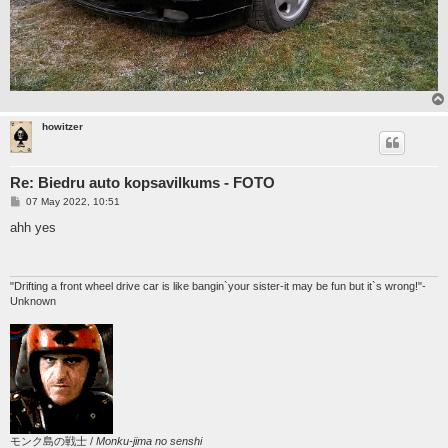
howitzer
Re: Biedru auto kopsavilkums - FOTO
P
07 May 2022, 10:51
o
s
ahh yes
t
"Drifting a front wheel drive car is like bangin`your sister-it may be fun but it`s wrong!"-
Unknown
モンク島の戦士 /
Monku-jima no senshi