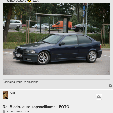
4. Winterbeaters
323ti:
Sodit slidgultnus uz spiediena
Oss
Re: Biedru auto kopsavilkums - FOTO
P
22 Sep 2018, 12:59