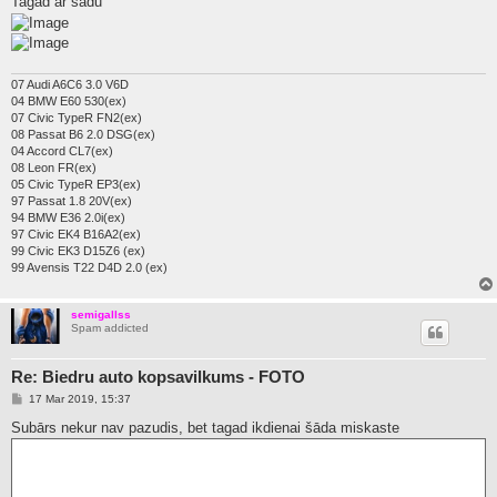
Tagad ar šādu
t
07 Audi A6C6 3.0 V6D
04 BMW E60 530(ex)
07 Civic TypeR FN2(ex)
08 Passat B6 2.0 DSG(ex)
04 Accord CL7(ex)
08 Leon FR(ex)
05 Civic TypeR EP3(ex)
97 Passat 1.8 20V(ex)
94 BMW E36 2.0i(ex)
97 Civic EK4 B16A2(ex)
99 Civic EK3 D15Z6 (ex)
99 Avensis T22 D4D 2.0 (ex)
semigallss
Spam addicted
Re: Biedru auto kopsavilkums - FOTO
P
17 Mar 2019, 15:37
o
s
Subārs nekur nav pazudis, bet tagad ikdienai šāda miskaste
t