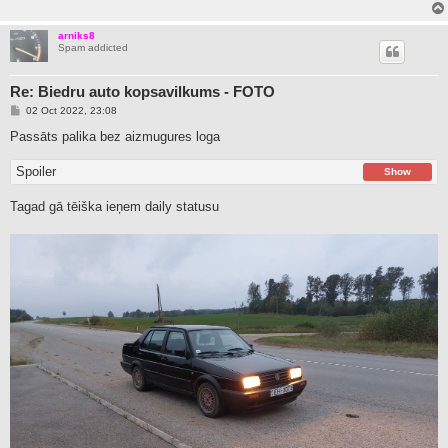
arniks8
Spam addicted
Re: Biedru auto kopsavilkums - FOTO
P
02 Oct 2022, 23:08
o
s
Passāts palika bez aizmugures loga
t
Spoiler
Show
Tagad gā tēiška ieņem daily statusu