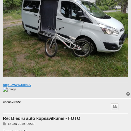
http://www.relin.lv
udensvirs22
Re: Biedru auto kopsavilkums - FOTO
P
12 Jan 2019, 00:33
o
s