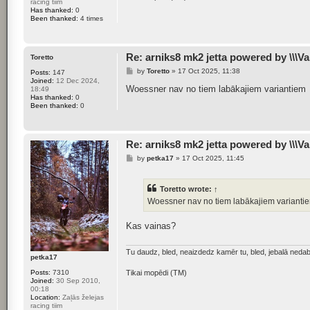
racing tiim
Has thanked:
0
Been thanked:
4 times
Re: arniks8 mk2 jetta powered by \\\Va
Toretto
P
by
Toretto
»
17 Oct 2025, 11:38
Posts:
147
o
Joined:
12 Dec 2024,
s
Woessner nav no tiem labākajiem variantiem
18:49
t
Has thanked:
0
Been thanked:
0
Re: arniks8 mk2 jetta powered by \\\Va
P
by
petka17
»
17 Oct 2025, 11:45
o
s
t
Toretto
wrote:
↑
Woessner nav no tiem labākajiem varianti
Kas vainas?
Tu daudz, bled, neaizdedz kamēr tu, bled, jebalā ne
petka17
Posts:
7310
Tikai mopēdi (TM)
Joined:
30 Sep 2010,
00:18
Location:
Zaļās želejas
racing tiim