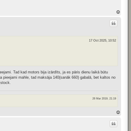
T
o
p
17 Oct 2025, 10:52
eejami. Tad kad motors bija izārdīts, ja es pāris dienu laikā būtu
d bija pieejami mahle, tad maksāja 140(sanāk 660) gabalā, bet kaltos no
 stock.
26 Mar 2019, 21:19
T
o
p