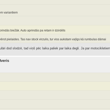
em variantiem
rindās biežāk. Auto aprindās pa retam ir dzirdēts
evērot pielaides. Tas nav stock virzulis, tur viss aukstam vaļīgs kā rumbulas dāmai
ulāri dod slodzē, tad viņš pēc laika paliek par laika degli. Ja par motocikletie
lveris