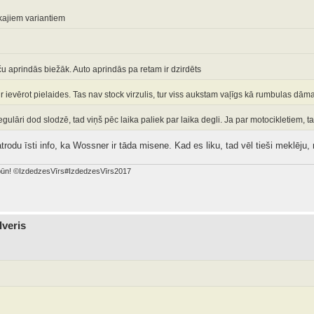
ajiem variantiem
u aprindās biežāk. Auto aprindās pa retam ir dzirdēts
ir ievērot pielaides. Tas nav stock virzulis, tur viss aukstam vaļīgs kā rumbulas dāma
egulāri dod slodzē, tad viņš pēc laika paliek par laika degli. Ja par motocikletiem, t
trodu īsti info, ka Wossner ir tāda misene. Kad es liku, tad vēl tieši meklēju,
dabūn! ©IzdedzesVīrs#IzdedzesVīrs2017
lveris