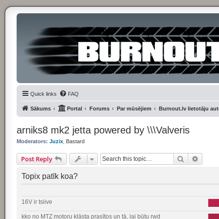
Quick links
FAQ
Sākums
Portal
Forums
Par mūsējiem
Burnout.lv lietotāju au
arniks8 mk2 jetta powered by \\\Valveris
Moderators:
Juzix
,
Bastard
Search
Advan
Post Reply
Topix patīk koa?
16V ir tsiive
kko no MTZ motoru klāsta prasītos un tā, lai būtu rwd