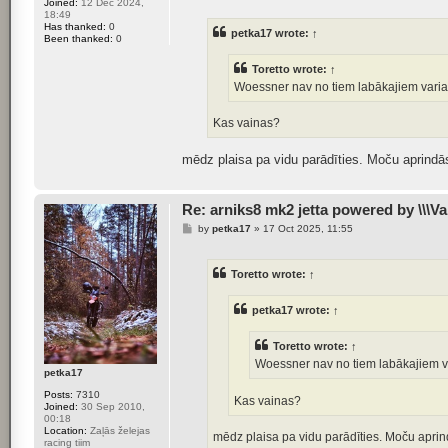
Joined:
12 Dec 2024,
s
18:49
t
Has thanked:
0
petka17
wrote:
↑
Been thanked:
0
Toretto
wrote:
↑
Woessner nav no tiem labākajiem vari
Kas vainas?
mēdz plaisa pa vidu parādīties. Moču aprindās
Re: arniks8 mk2 jetta powered by \\\Va
P
by
petka17
»
17 Oct 2025, 11:55
o
s
t
Toretto
wrote:
↑
petka17
wrote:
↑
Toretto
wrote:
↑
Woessner nav no tiem labākajiem v
petka17
Posts:
7310
Kas vainas?
Joined:
30 Sep 2010,
00:18
Location:
Zaļās želejas
mēdz plaisa pa vidu parādīties. Moču aprind
racing tiim