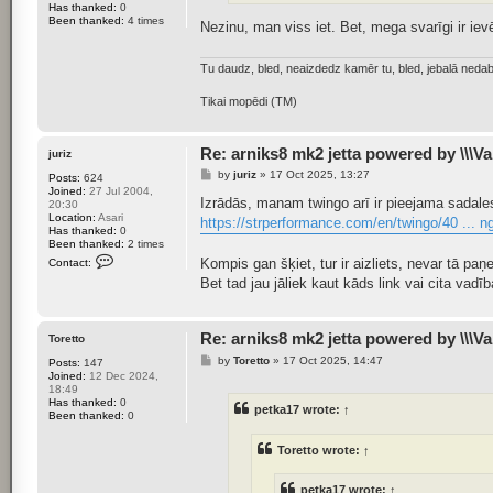
Has thanked:
0
Been thanked:
4 times
Nezinu, man viss iet. Bet, mega svarīgi ir iev
Tu daudz, bled, neaizdedz kamēr tu, bled, jebalā ne
Tikai mopēdi (TM)
Re: arniks8 mk2 jetta powered by \\\Va
juriz
P
by
juriz
»
17 Oct 2025, 13:27
Posts:
624
o
Joined:
27 Jul 2004,
s
Izrādās, manam twingo arī ir pieejama sadale
20:30
t
Location:
Asari
https://strperformance.com/en/twingo/40 ... n
Has thanked:
0
Been thanked:
2 times
C
Kompis gan šķiet, tur ir aizliets, nevar tā paņ
Contact:
o
Bet tad jau jāliek kaut kāds link vai cita vadī
n
t
a
c
t
Re: arniks8 mk2 jetta powered by \\\Va
Toretto
j
P
by
Toretto
»
17 Oct 2025, 14:47
u
Posts:
147
o
r
Joined:
12 Dec 2024,
s
i
18:49
t
z
Has thanked:
0
petka17
wrote:
↑
Been thanked:
0
Toretto
wrote:
↑
petka17
wrote:
↑