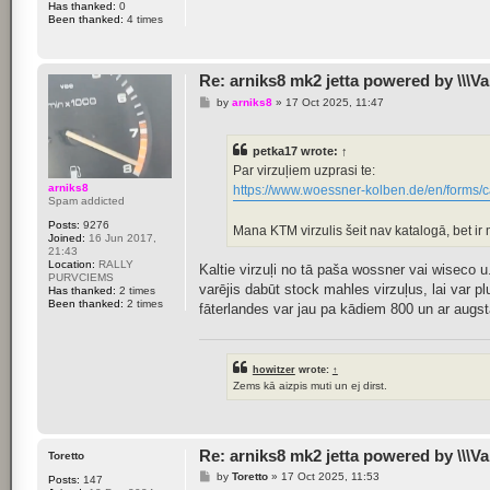
Has thanked:
0
Been thanked:
4 times
Re: arniks8 mk2 jetta powered by \\\Va
P
by
arniks8
»
17 Oct 2025, 11:47
o
s
t
petka17
wrote:
↑
Par virzuļiem uzprasi te:
arniks8
https://www.woessner-kolben.de/en/forms/c
Spam addicted
Posts:
9276
Mana KTM virzulis šeit nav katalogā, bet ir
Joined:
16 Jun 2017,
21:43
Location:
RALLY
Kaltie virzuļi no tā paša wossner vai wiseco u.
PURVCIEMS
varējis dabūt stock mahles virzuļus, lai var pl
Has thanked:
2 times
Been thanked:
2 times
fāterlandes var jau pa kādiem 800 un ar augst
howitzer
wrote:
↑
Zems kā aizpis muti un ej dirst.
Re: arniks8 mk2 jetta powered by \\\Va
Toretto
P
by
Toretto
»
17 Oct 2025, 11:53
Posts:
147
o