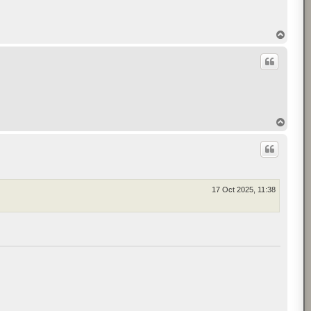
T
o
p
T
o
p
17 Oct 2025, 11:38