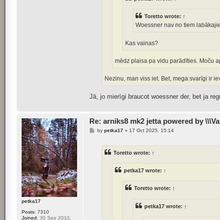
Toretto
wrote:
↑
Woessner nav no tiem labākaji
Kas vainas?
mēdz plaisa pa vidu parādīties. Moču ap
Nezinu, man viss iet. Bet, mega svarīgi ir i
Jā, jo mierīgi braucot woessner der, bet ja reg
Re: arniks8 mk2 jetta powered by \\\Va
P
by
petka17
»
17 Oct 2025, 15:14
o
s
t
Toretto
wrote:
↑
petka17
wrote:
↑
Toretto
wrote:
↑
petka17
petka17
wrote:
↑
Posts:
7310
Joined:
30 Sep 2010,