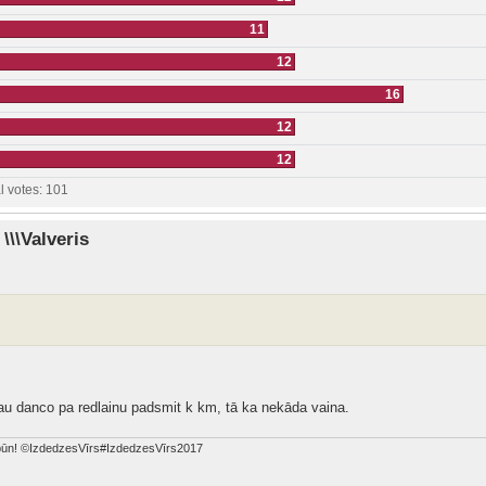
11
12
16
12
12
l votes:
101
\\\Valveris
jau danco pa redlainu padsmit k km, tā ka nekāda vaina.
dabūn! ©IzdedzesVīrs#IzdedzesVīrs2017