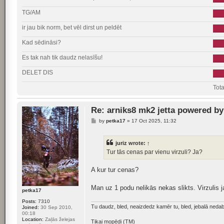
TG/AM
ir jau bik norm, bet vēl dirst un peldēt
Kad sēdināsi?
Es tak nah tik daudz nelasīšu!
DELET DIS
Tota
Re: arniks8 mk2 jetta powered by 
P
by
petka17
»
17 Oct 2025, 11:32
o
s
t
juriz
wrote:
↑
Tur tās cenas par vienu virzuli? Ja?
A kur tur cenas?
Man uz 1 podu nelikās nekas slikts. Virzulis 
petka17
Posts:
7310
Tu daudz, bled, neaizdedz kamēr tu, bled, jebalā ne
Joined:
30 Sep 2010,
00:18
Location:
Zaļās želejas
Tikai mopēdi (TM)