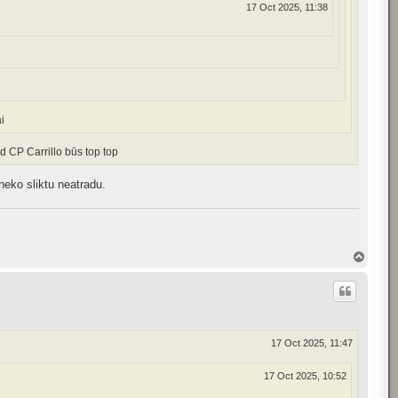
17 Oct 2025, 11:38
i
ad CP Carrillo būs top top
 neko sliktu neatradu.
T
o
p
17 Oct 2025, 11:47
17 Oct 2025, 10:52