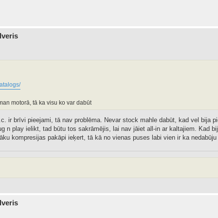
lveris
atalogs/
 man motorā, tā ka visu ko var dabūt
c. ir brīvi pieejami, tā nav problēma. Nevar stock mahle dabūt, kad vel bija pi
ug n play ielikt, tad būtu tos sakrāmējis, lai nav jāiet all-in ar kaltajiem. Ka
āku kompresijas pakāpi ieķert, tā kā no vienas puses labi vien ir ka nedabūju
lveris