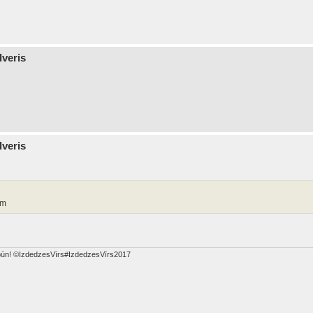
lveris
lveris
em
dabūn! ©IzdedzesVīrs#IzdedzesVīrs2017