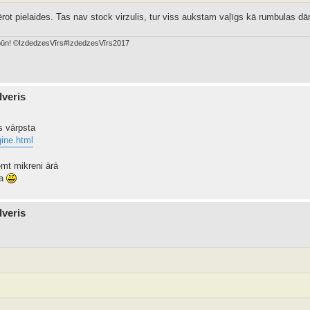
ērot pielaides. Tas nav stock virzulis, tur viss aukstam vaļīgs kā rumbulas d
dabūn! ©IzdedzesVīrs#IzdedzesVīrs2017
lveris
s vārpsta
gine.html
emt mikreni ārā
ba
lveris