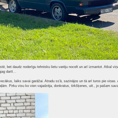
ē, bet daudz noderīgu tehnisku lietu varēju nocelt un arī izmantot. Atkal viņ
jag darīt…
vecākus, laiks savai garāžai. Atradu ss'ā, sazinājos un tā arī turos pie viņas.
aļām. Pirku visu ko vien vajadzēja, donkratus, tirkšķenes, utt., jo pašam sav