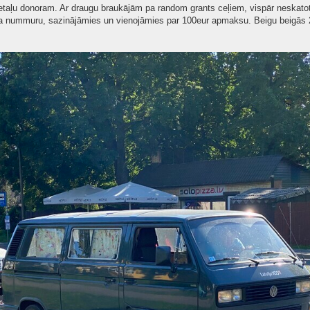
detaļu donoram. Ar draugu braukājām pa random grants ceļiem, vispār neskatot
ona nummuru, sazinājāmies un vienojāmies par 100eur apmaksu. Beigu beigās 2