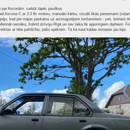
ki par Asconām, varbūt tāpēc pavilkos.
Opel Ascona C ar 2.0 8v motoru, manuālo kārbu, vizuāli likās pieņemami (ceļami
āju, kad pie mājas paskatos uz aizmugurējiem lonžeroniem - yes, brūnais tik b
ā. Metināt nemāku, šobrīd dzīvoju Rīgā un nav laika tik apjomīgiem darbiem.
eiktas ar tēta palīdzību, pašu spēkiem. Tā kā kaut kādas iemaņas jau bija.