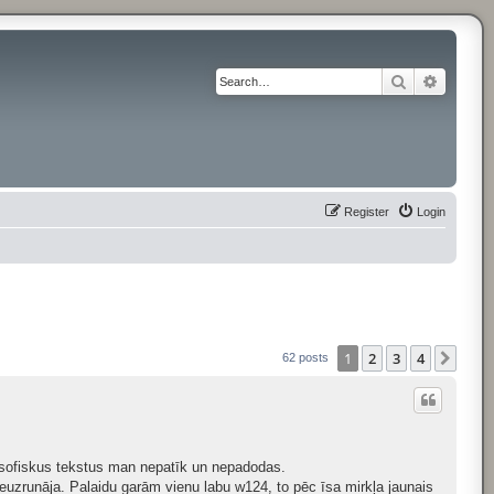
Search
Advance
Register
Login
1
2
3
4
Next
62 posts
ilosofiskus tekstus man nepatīk un nepadodas.
euzrunāja. Palaidu garām vienu labu w124, to pēc īsa mirkļa jaunais