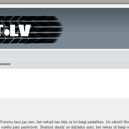
to/moto
ced search
Forumu lasu jau sen, bet nekad nav bijis ar ko baigi padalīties. Un rakstīt f
 varētu pats paskrūvēt. Skatījos daudz un dažādus auto, bet nekas tā baigi n