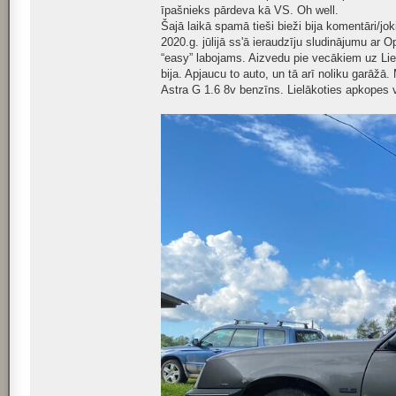
īpašnieks pārdeva kā VS. Oh well.
Šajā laikā spamā tieši bieži bija komentāri/jo
2020.g. jūlijā ss'ā ieraudzīju sludinājumu ar 
“easy” labojams. Aizvedu pie vecākiem uz Liep
bija. Apjaucu to auto, un tā arī noliku garāž
Astra G 1.6 8v benzīns. Lielākoties apkopes v