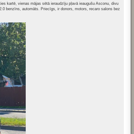
ies kartē, vienas mājas sētā ieraudzīju pļavā ieaugušu Asconu, divu
.0 benzīns, automāts. Priecīgs, ir donors, motors, recaro salons bez