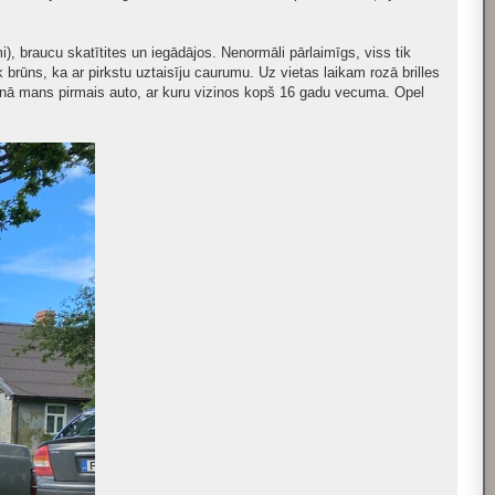
), braucu skatītites un iegādājos. Nenormāli pārlaimīgs, viss tik
rūns, ka ar pirkstu uztaisīju caurumu. Uz vietas laikam rozā brilles
 Fonā mans pirmais auto, ar kuru vizinos kopš 16 gadu vecuma. Opel