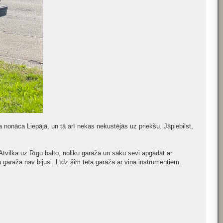
a nonāca Liepājā, un tā arī nekas nekustējās uz priekšu. Jāpiebilst,
 Atvilka uz Rīgu balto, noliku garāžā un sāku sevi apgādāt ar
a garāža nav bijusi. Līdz šim tēta garāžā ar viņa instrumentiem.