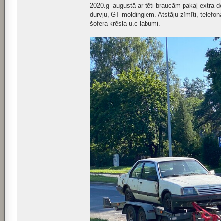
2020.g. augustā ar tēti braucām pakaļ extra 
durvju, GT moldingiem. Atstāju zīmīti, telef
šofera krēsla u.c labumi.