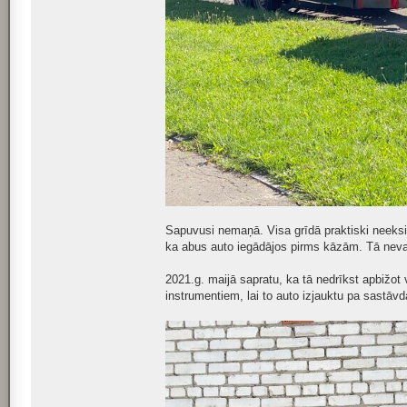
Sapuvusi nemaņā. Visa grīdā praktiski neeksist
ka abus auto iegādājos pirms kāzām. Tā neva
2021.g. maijā sapratu, ka tā nedrīkst apbižot 
instrumentiem, lai to auto izjauktu pa sastāvd